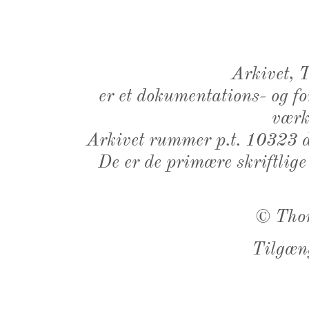
Arkivet,
er et dokumentations- og f
værk,
Arkivet rummer p.t. 10323 d
De er de primære skriftlige
©
Tho
Tilgæn