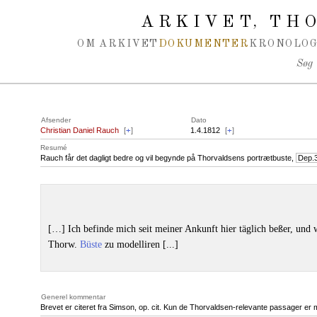
Spring navigation over
ARKIVET
THO
,
OM ARKIVET
DOKUMENTER
KRONOLOG
Søg
Afsender
Dato
Christian Daniel Rauch
[
+
]
1.4.1812
[
+
]
Resumé
Rauch får det dagligt bedre og vil begynde på Thorvaldsens portrætbuste,
Dep.
[…] Ich befinde mich seit meiner Ankunft hier täglich beßer, und
Thorw.
Büste
zu modelliren [...]
Generel kommentar
Brevet er citeret fra Simson, op. cit. Kun de Thorvaldsen-relevante passager er 