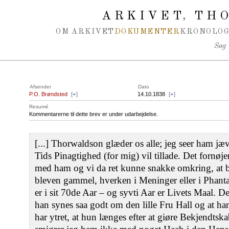
Spring navigation over
ARKIVET
THO
,
OM ARKIVET
DOKUMENTER
KRONOLOG
Søg
Afsender
Dato
P.O. Brøndsted
[
+
]
14.10.1838
[
+
]
Resumé
Kommentarerne til dette brev er under udarbejdelse.
[...] Thorwaldson glæder os alle; jeg seer ham jæ
Tids Pinagtighed (for mig) vil tillade. Det fornøje
med ham og vi da ret kunne snakke omkring, at b
bleven gammel, hverken i Meninger eller i Phant
er i sit 70de Aar – og syvti Aar er Livets Maal. D
han synes saa godt om den lille Fru Hall og at h
har ytret, at hun længes efter at giøre Bekjendt