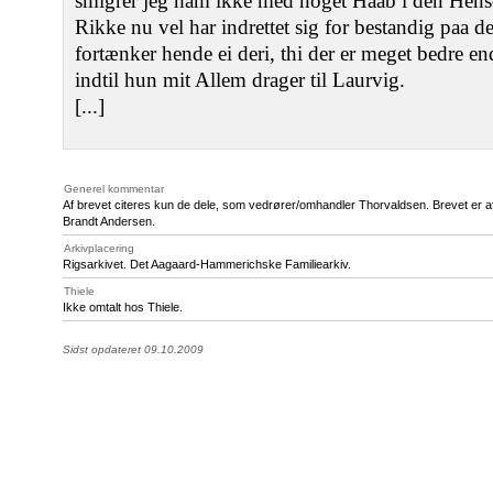
smigrer jeg ham ikke med noget Haab i den Hens
Rikke nu vel har indrettet sig for bestandig paa de
fortænker hende ei deri, thi der er meget bedre e
indtil hun mit Allem drager til Laurvig.
[...]
Generel kommentar
Af brevet citeres kun de dele, som vedrører/omhandler Thorvaldsen. Brevet er afskr
Brandt Andersen.
Arkivplacering
Rigsarkivet. Det Aagaard-Hammerichske Familiearkiv.
Thiele
Ikke omtalt hos Thiele.
Sidst opdateret 09.10.2009