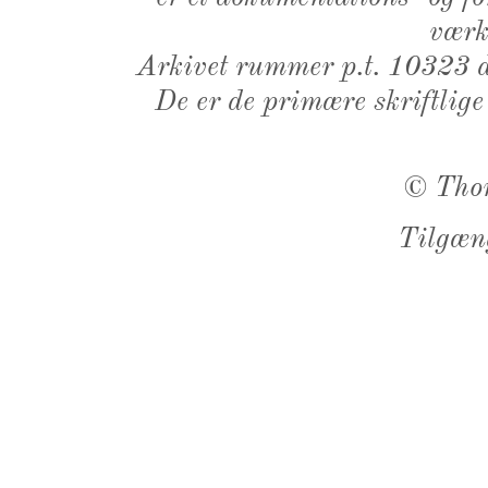
værk,
Arkivet rummer p.t. 10323 d
De er de primære skriftlige
©
Tho
Tilgæn