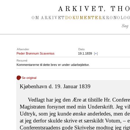
Spring navigation over
ARKIVET
THO
,
OM ARKIVET
DOKUMENTER
KRONOLOG
Søg
Afsender
Dato
Peder Brønnum Scavenius
19.1.1839
[
+
]
Resumé
Kommentarerne til dette brev er under udarbejdelse.
Se original
Kjøbenhavn d. 19. Januar 1839
Vedlagt har jeg den Ære at tilstille Hr. Confer
Magistraten forsynet med min Underskrift. Jeg vil e
Udtryk, som jeg kunde ønske anderledes, men det
at jeg derfor skulde skrive et særskildt Votum, – el
Conferentsraadens gode Skrivelse modtog jeg rig