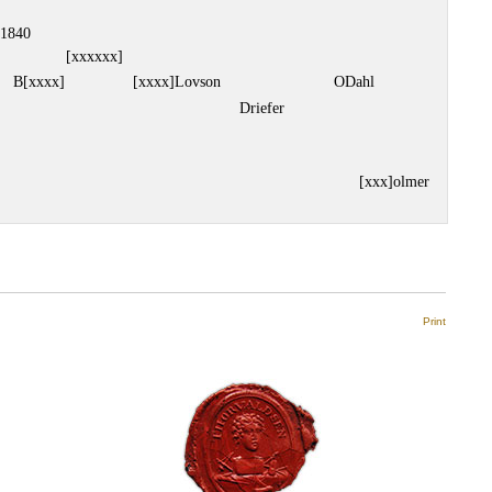
 1840
[xxxxxx]
B[xxxx]
[xxxx]Lovson
ODahl
Driefer
[xxx]olmer
Print