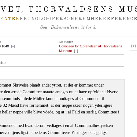
IVET
THORVALDSENS MU
,
MENTER
KRONOLOGI
PERSONER
EMNER
REFERENCE
Søg
Dokumenterne år for år
o
Modtager
3.1840
[
+
]
Comitteen for Oprettelsen af Thorvaldsens
Museum
[
+
]
else.
ommet Skrivelse blandt andet yttret, at det er kommet under
ke den ærede Committee maatte antages nu at have opfyldt sit Hverv,
e Museum indsamlede Midler kunne modtages af Communen til
de 32 Mænd have fornemmet, at der neppe skeer nogen yderligere
e heller neppe ville blive ydede, og at i al Fald en særlig Committee i
stemmende med hvad derom vedtages i en af Communalbestyrelsen
erved tjenstligst udbede os Committeens Yttringer behageligst