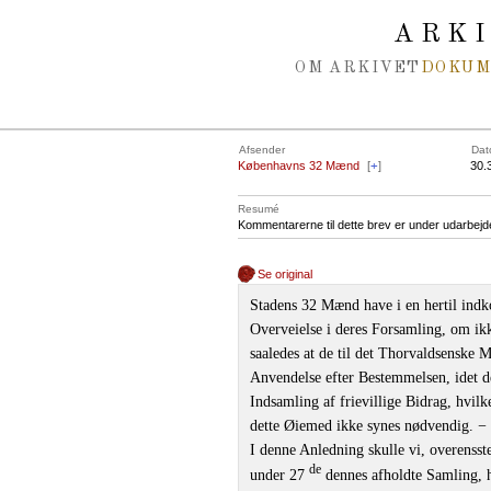
Spring navigation over
ARK
OM ARKIVET
DOKU
Afsender
Dat
Københavns 32 Mænd
[
+
]
30.
Resumé
Kommentarerne til dette brev er under udarbejd
Se original
Stadens 32 Mænd have i en hertil indk
Overveielse i deres Forsamling, om ik
saaledes at de til det Thorvaldsensk
Anvendelse efter Bestemmelsen, idet 
Indsamling af frievillige Bidrag, hvilk
dette Øiemed ikke synes nødvendig. −
I denne Anledning skulle vi, overens
de
under 27
dennes afholdte Samling, h