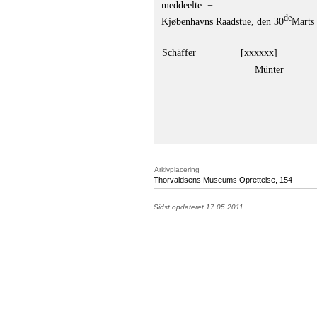
meddeelte. −
de
Kjøbenhavns Raadstue, den 30
Marts
Schäffer
[xxxxxx]
Münter
Arkivplacering
Thorvaldsens Museums Oprettelse, 154
Sidst opdateret 17.05.2011