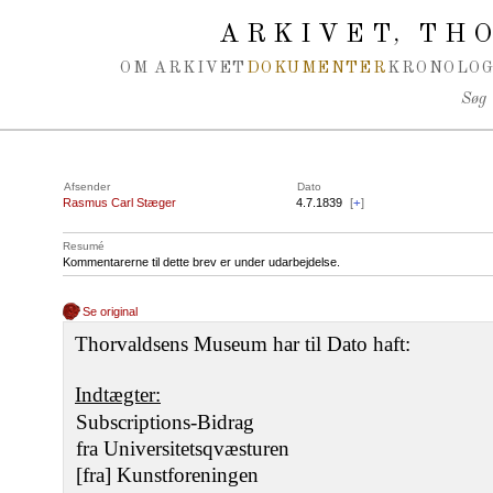
Spring navigation over
ARKIVET
THO
,
OM ARKIVET
DOKUMENTER
KRONOLOG
Søg
Afsender
Dato
Rasmus Carl Stæger
4.7.1839
[
+
]
Resumé
Kommentarerne til dette brev er under udarbejdelse.
Se original
Thorvaldsens Museum har til Dato haft:
Indtægter:
Subscriptions-Bidrag
fra Universitetsqvæsturen
[fra] Kunstforeningen