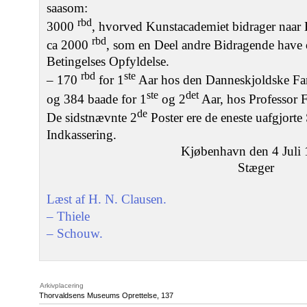
saasom:
rbd
3000
, hvorved Kunstacademiet bidrager naa
rbd
ca 2000
, som en Deel andre Bidragende have o
Betingelses Opfyldelse.
rbd
ste
– 170
for 1
Aar hos den Danneskjoldske Fam
ste
det
og 384 baade for 1
og 2
Aar, hos Professor 
de
De sidstnævnte 2
Poster ere de eneste uafgjorte 
Indkassering.
Kjøbenhavn den 4 Juli
Stæger
Læst af H. N. Clausen.
– Thiele
– Schouw.
Arkivplacering
Thorvaldsens Museums Oprettelse, 137