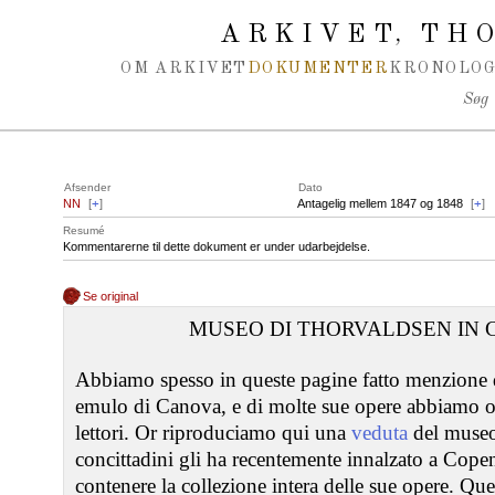
Spring navigation over
ARKIVET
THO
,
OM ARKIVET
DOKUMENTER
KRONOLOG
Søg
Afsender
Dato
NN
[
+
]
Antagelig mellem 1847 og 1848
[
+
]
Resumé
Kommentarerne til dette dokument er under udarbejdelse.
Se original
MUSEO DI THORVALDSEN IN
Abbiamo spesso in queste pagine fatto menzione d
emulo di Canova, e di molte sue opere abbiamo off
lettori. Or riproduciamo qui una
veduta
del museo 
concittadini gli ha recentemente innalzato a Cope
contenere la collezione intera delle sue opere. Q