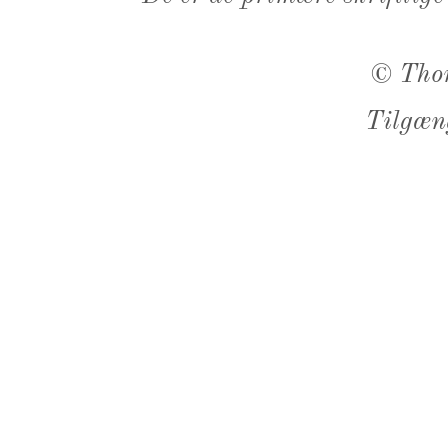
©
Tho
Tilgæn