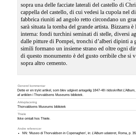
sopra una delle facciate laterali del castello di Chr
cappella del castello, di cui vedesi la cupola nel 
fabbrica riuniti ad angolo retto circondano un gran
sarà situata la tomba del grande artista. Bizzarra è
interna: fondi turchini seminati di stelle, diversi a
dalle pitture di Pompei, tronchi d’alberi dipinti a 
simili formano un insieme strano ed oltre ogni dire
di questo monumento è del gusto orribile che si v
sopra altro cemento.
Generel kommentar
Dette er en trykt artikel, som blev udgivet antagelig 1847-48 i tidsskriftet
L’Album
,
af artiklen i Thorvaldsens Museums bibliotek.
Arkivplacering
Thorvaldsens Museums bibliotek
Thiele
Ikke omtalt hos Thiele.
Andre referencer
NN: ‘Museo di Thorvaldsen in Copenaghen’, in:
L’Album
udateret, Roma, p. 35