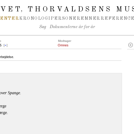
IVET
THORVALDSENS MU
,
MENTER
KRONOLOGI
PERSONER
EMNER
REFERENCE
Søg
Dokumenterne år for år
o
Modtager
5
[
+
]
Omnes
rbejdelse.
over Spange.
ærge
ærge.