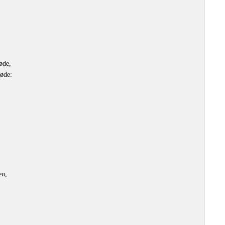
øde,
øde:
en,