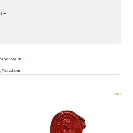
ie –
bs Visebog
, Nr. 5.
, Thorvaldsen
Print