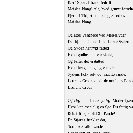
Bær’ Spor af hans Bedrift.
Meislen klang! Alt, hvad grumt forødt
Fjernt i Tid, straalende gjenfødtes –
Meislen klang.
Og atter vaagnede ved Meisellyden
De skjønne Guder i det fjerne Syden.
Og Syden henrykt fatted
Hvad gudbesjælt var skabt,
Og følte, det erstatted
Hvad længst engang var tabt!
Sydens Folk selv det maatte sande,
Laurens Green vandt de om hans Pand
Laurens Green.
Og
Dig
man kalder
fattig
, Moder kjær
Hvor kan med slig en Søn Du fattig v
Reis frit og stolt Din Pande!
En Stjerne funkler der,
Som over alle Lande