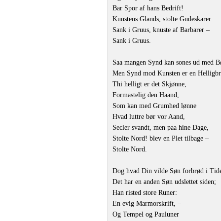
Bar Spor af hans Bedrift!
Kunstens Glands, stolte Gudeskarer
Sank i Gruus, knuste af Barbarer –
Sank i Gruus.
Saa mangen Synd kan sones ud med B
Men Synd mod Kunsten er en Helligbr
Thi helligt er det Skjønne,
Formastelig den Haand,
Som kan med Grumhed lønne
Hvad luttre bør vor Aand,
Secler svandt, men paa hine Dage,
Stolte Nord! blev en Plet tilbage –
Stolte Nord.
Dog hvad Din vilde Søn forbrød i Tid
Det har en anden Søn udslettet siden;
Han risted store Runer:
En evig Marmorskrift, –
Og Tempel og Pauluner