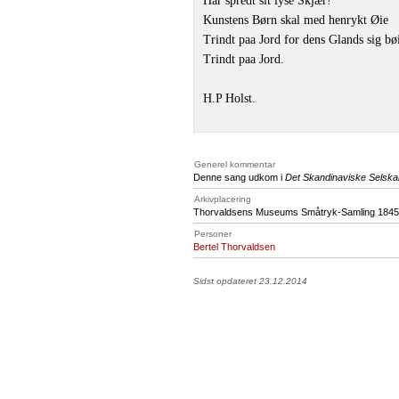
Har spredt sit lyse Skjær!
Kunstens Børn skal med henrykt Øie
Trindt paa Jord for dens Glands sig bø
Trindt paa Jord.
H.P Holst.
Generel kommentar
Denne sang udkom i
Det Skandinaviske Selska
Arkivplacering
Thorvaldsens Museums Småtryk-Samling 1845
Personer
Bertel Thorvaldsen
Sidst opdateret 23.12.2014