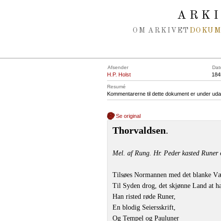
Spring navigation over
ARK
OM ARKIVET
DOKU
Afsender
Dat
H.P. Holst
184
Resumé
Kommentarerne til dette dokument er under uda
Se original
Thorvaldsen
.
Mel. af Rung. Hr. Peder kasted Runer 
Tilsøes Normannen med det blanke V
Til Syden drog, det skjønne Land at h
Han risted røde Runer,
En blodig Seiersskrift,
Og Tempel og Pauluner