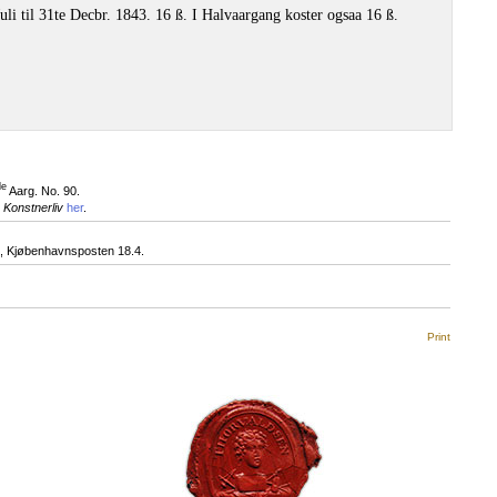
uli til 31te Decbr. 1843. 16 ß. I Halvaargang koster ogsaa 16 ß.
de
Aarg. No. 90.
 Konstnerliv
her
.
 Kjøbenhavnsposten 18.4.
Print