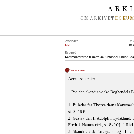
Spring navigation over
ARK
OM ARKIVET
DOKU
Afsender
Dat
NN
18.
Resumé
Kommentarerne til dette dokument er under uda
Se original
Avertissementer.
‒ Paa den skandinaviske Boghandels F
1. Billeder fra Thorvaldsens Konstner
st. 8. 16 ß.
2. Gustav den II Adolph i Tydskland. 
Fredrik Hammerich, st. 8v[o?]. 1 Rbd.
3. Skandinavisk Forlagscatalog, II Ha