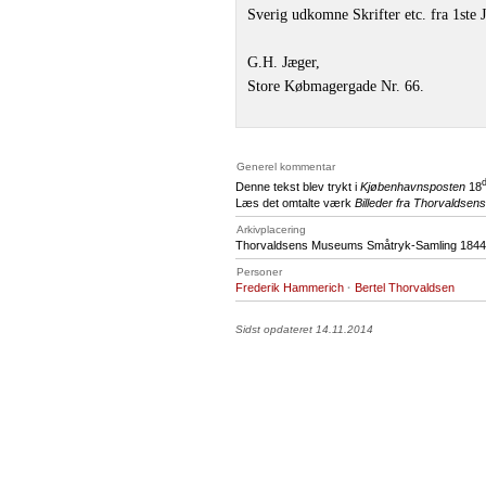
Sverig udkomne Skrifter etc. fra 1ste J
G.H. Jæger,
Store Købmagergade Nr. 66.
Generel kommentar
Denne tekst blev trykt i
Kjøbenhavnsposten
18
Læs det omtalte værk
Billeder fra Thorvaldsens
Arkivplacering
Thorvaldsens Museums Småtryk-Samling 1844,
Personer
Frederik Hammerich
·
Bertel Thorvaldsen
Sidst opdateret 14.11.2014