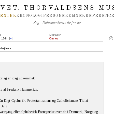
IVET
THORVALDSENS MU
,
MENTER
KRONOLOGI
PERSONER
EMNER
REFERENCE
Søg
Dokumenterne år for år
o
Modtager
4.1844
[
+
]
Omnes
rbejdelse.
orlag er idag udkommet:
liv af Frederik Hammerich.
En Digt-Cyclus fra Protestantismens og Catholicismens Tid af
 32 ß.
lvaargang eller alphabetisk Fortegnelse over de i Danmark, Norge og