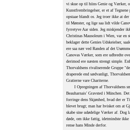
vi skue op til hiins Genie og Værker,
Kunstfrembringelser, er et af Tegnene
opstaae blandt os. Jeg troer ikke at de
til Mønster, og lige saa lidt vilde Can
fyrretyve Aar siden. Jeg miskjender i
Christinas Mausoleum i Wien, var en st
beklager dette Genies Udskeielser, saa
ere saa nær ved Randen af det Usømmel
Canovas Værker, som ere udbredte over
derimod ere næsten strengt simple. E
Thorvaldsens rivaliserende Gruppe “de
draperede end sædvanligt, Thorvaldse
Gratierne vare Chariterne.
I Opregningen af Thorvaldsens s
Beauharnais’ Gravsted i München. Det 
forringe dens Skjønhed, hvad der er 
blevet brugt; man har hvisket om at Gje
skabe sine udødelige Værker af. Dog lad
døde, om ikke fattig, idetmindste ikke
rense hans Minde derfor.