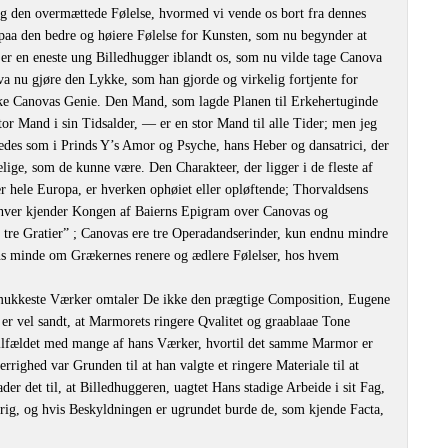
 og den overmættede Følelse, hvormed vi vende os bort fra dennes
 paa den bedre og høiere Følelse for Kunsten, som nu begynder at
r er en eneste ung Billedhugger iblandt os, som nu vilde tage Canova
ova nu gjøre den Lykke, som han gjorde og virkelig fortjente for
kke Canovas Genie. Den Mand, som lagde Planen til Erkehertuginde
or Mand i sin Tidsalder, — er en stor Mand til alle Tider; men jeg
ledes som i Prinds Y’s Amor og Psyche, hans Heber og dansatrici, der
ige, som de kunne være. Den Charakteer, der ligger i de fleste af
 hele Europa, er hverken ophøiet eller opløftende; Thorvaldsens
nhver kjender Kongen af Baierns Epigram over Canovas og
 tre Gratier” ; Canovas ere tre Operadandserinder, kun endnu mindre
ns minde om Grækernes renere og ædlere Følelser, hos hvem
mukkeste Værker omtaler De ikke den prægtige Composition, Eugene
er vel sandt, at Marmorets ringere Qvalitet og graablaae Tone
Tilfældet med mange af hans Værker, hvortil det samme Marmor er
rrighed var Grunden til at han valgte et ringere Materiale til at
er det til, at Billedhuggeren, uagtet Hans stadige Arbeide i sit Fag,
 rig, og hvis Beskyldningen er ugrundet burde de, som kjende Facta,