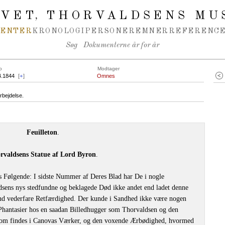
IVET
THORVALDSENS MU
,
MENTER
KRONOLOGI
PERSONER
EMNER
REFERENCE
Søg
Dokumenterne år for år
o
Modtager
4.1844
[
+
]
Omnes
rbejdelse.
Feuilleton
.
rvaldsens Statue af Lord Byron
.
 Følgende: I sidste Nummer af Deres Blad har De i nogle
sens nys stedfundne og beklagede Død ikke andet end ladet denne
 vederfare Retfærdighed. Der kunde i Sandhed ikke være nogen
 Phantasier hos en saadan Billedhugger som Thorvaldsen og den
 som findes i Canovas Værker, og den voxende Ærbødighed, hvormed