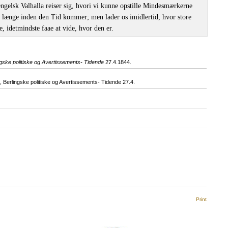
 engelsk Valhalla reiser sig, hvori vi kunne opstille Mindesmærkerne
 længe inden den Tid kommer; men lader os imidlertid, hvor store
e, idetmindste faae at vide, hvor den er.
ngske politiske og Avertissements- Tidende
27.4.1844.
erlingske politiske og Avertissements- Tidende 27.4.
Print