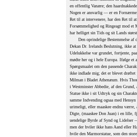
en offentlig Vanære; den haardnakked
Nogen er ansvarlig — er en Fornærmel
Ret til at intervenere, har den Ret til 
Forsømmelighed og Ringeagt mod et M
har helliget sin Tids og sit Lands størs
Den oprindelige Bestemmelse af de
Dekan Dr. Irelands Beslutning, ikke at
Udelukkelse var grundet, fortjente, paa
mødte her og i hele Europa. Ifølge et 
Spørgsmaalet om den passende Charaktee
ikke indlade mig; det er blevet drøftet
Milman i Bladet Athenæum. Hvis Thorva
i Westminster Abbedie, af den Grund, a
Statue ikke i sit Udtryk og sin Charakt
samme Indvending ogsaa med Hensyn til
urimeligt, eller maaskee endnu værre, 
Digte, (maaskee Don Juan) i en lille, f
uendelige Byrde af Synd og Lidelser —
men der hviler ikke hans Aand eller Ha
hvile den Marmorstatue, som den stor