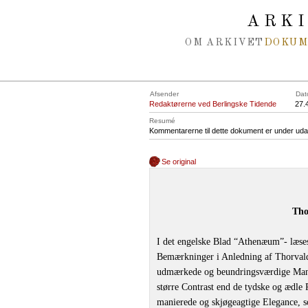
Spring navigation over
ARK
OM ARKIVET
DOKU
Afsender
Dat
Redaktørerne ved Berlingske Tidende
27.
Resumé
Kommentarerne til dette dokument er under uda
Se original
Tho
I det engelske Blad “Athenæum”- læses
Bemærkninger i Anledning af Thorvald
udmærkede og beundringsværdige Mand
større Contrast end de tydske og ædle
manierede og skjøgeagtige Elegance,