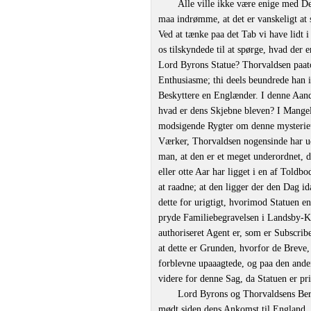
Alle ville ikke være enige med D
maa indrømme, at det er vanskeligt at 
Ved at tænke paa det Tab vi have lidt i
os tilskyndede til at spørge, hvad der
Lord Byrons Statue? Thorvaldsen paat
Enthusiasme; thi deels beundrede han i
Beskyttere en Englænder. I denne Aan
hvad er dens Skjebne bleven? I Mangel
modsigende Rygter om denne mysterieuse
Værker, Thorvaldsen nogensinde har ud
man, at den er et meget underordnet, d
eller otte Aar har ligget i en af Toldb
at raadne; at den ligger der den Dag i
dette for urigtigt, hvorimod Statuen e
pryde Familiebegravelsen i Landsby-Ki
authoriseret Agent er, som er Subscri
at dette er Grunden, hvorfor de Breve,
forblevne upaaagtede, og paa den anden 
videre for denne Sag, da Statuen er pr
Lord Byrons og Thorvaldsens Ber
mødt siden dens Ankomst til England,