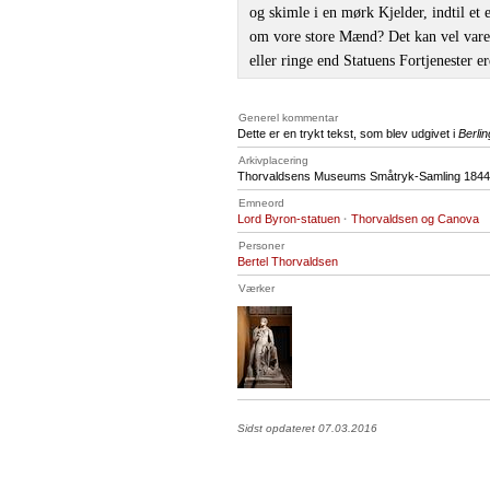
og skimle i en mørk Kjelder, indtil et
om vore store Mænd? Det kan vel vare
eller ringe end Statuens Fortjenester er
Generel kommentar
Dette er en trykt tekst, som blev udgivet i
Berli
Arkivplacering
Thorvaldsens Museums Småtryk-Samling 1844, B
Emneord
Lord Byron-statuen
·
Thorvaldsen og Canova
Personer
Bertel Thorvaldsen
Værker
Sidst opdateret 07.03.2016