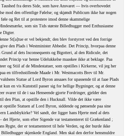
e Taushed fra deres Side, som have Ansvaret — hvis overhovedet
se mod den offentlige Følelse; og skjøndt Publicum ikke har nogen
at føle og Ret til at protestere imod denne skammelige
indesmærke, som sin Tids største Billedhugger med Enthusiasme
te Digter.
nne St[a]tue er vel bekjendt; den blev forstyrret ved den forrige
 give den Plads i Westminister Abbedie. Det Princip, hvorpaa denne
 Grund af dets Inconsequents og Bigotteri, al den Ridicule, det
andet Princip var henne Udelukkelse maaskee ikke at beklage. Paa
r og Stiil af de Mindestatuer, som opstilles i Kirkerne, vil jeg her
 paa en tilfredsstillende Maade i Mr. Westmacotts Brev til Mr.
ldsens Statue af Lord Byron ansaaes for upassende til at faae Plads
t kun en vis Kunststil passer sig for hellige Bygninger, og at denne
eer svarer til de i saa Henseende gjorte Fordringer, gjelder den
 den Plan, at opstille den i Hucknall. Vilde det ikke være
at opstille Statuen af Lord Byron, siddende og pønsende paa sine
jern Landsbykirke? Vel sandt, der ligger hans Hjerte med al dets
 det Hjerte, som efter Sigende var testamenteret til Grækenland ;
ns Rygte, der er testamenteret til hele Verden, og der burde ikke
e Billedhugger skjenkede England. Men skal den derfor hensmuldre