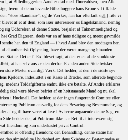
em i, at Billedhuggeriets Aand er død med Thorvaldsen; men Alle
sige, hvem af de nu levende Billedhuggere hans Krone vil tilfalde.
 den “store Skandinav”, og de Værker, han har efterladt sig[,] føle vi
 er blevet af et af dem, som især interesserer os Engelskmænd, nemlig
og sig Udførelsen af denne Statue, besjælet af Taknemmelighed og
 høi Grad Digteren, deels var en af hans tidligste og meest gavmilde
d sendte han den til England — i hvad Aand blev den modtagen her,
 af al authentisk Oplysning, have der været mange og hinanden
 Statue. Det er f. Ex. blevet sagt, at den er en af de smukkeste
ført, at han selv ansaae den derfor. Paa den anden Side hvisker
en store Mester uværdigt Værk. Det hedder, at den i de sidste syv
odens Kjeldere, indesluttet i en Kasse af Bræder, som allerede begynde
dag, medens Toldafgifterne endnu ikke ere betalte. Af Andre erklæres
ndelig skal være bleven befriet af en høitstaaende Mand og nu skal
rken i Hucknall. Det hedder, at der ingen fungerende Comitee eller
benterne og Publicum ansvarlig for dens Bevaring og Bestemmelse, og
 der af og til have været at læse i Aviserne angaaende denne Sag, ere
Side hedder det, at Publicum ikke har Ret til at interessere sig
ivat Eiendom og kun underkastet privat Control.
ømthed er offentlig Eiendom; den Behandling, denne statue har
 og den almindelige Uvidenhed em dens Skjebne og Bestemmelse er