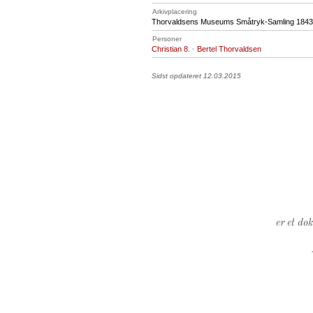
Arkivplacering
Thorvaldsens Museums Småtryk-Samling 1843,
Personer
Christian 8.
·
Bertel Thorvaldsen
Sidst opdateret 12.03.2015
er et do