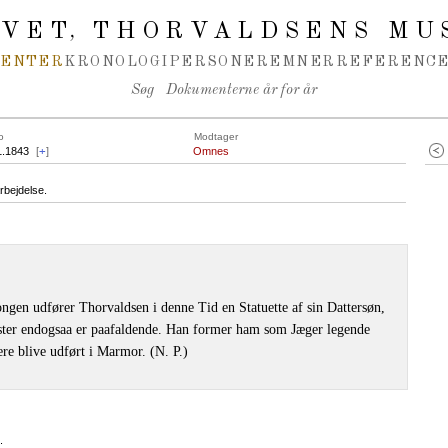
IVET
THORVALDSENS MU
,
MENTER
KRONOLOGI
PERSONER
EMNER
REFERENCE
Søg
Dokumenterne år for år
o
Modtager
1.1843
[
+
]
Omnes
rbejdelse.
ongen udfører Thorvaldsen i denne Tid en Statuette af sin Dattersøn,
ster endogsaa er paafaldende. Han former ham som Jæger legende
re blive udført i Marmor. (N. P.)
.