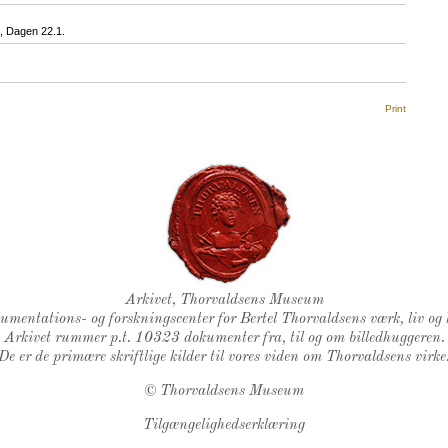
 Dagen 22.1.
Print
Thorvaldsens Segl
Arkivet, Thorvaldsens Museum
kumentations- og forskningscenter for Bertel Thorvaldsens værk, liv og 
Arkivet rummer p.t. 10323 dokumenter fra, til og om billedhuggeren.
De er de primære skriftlige kilder til vores viden om Thorvaldsens virke
©
Thorvaldsens Museum
Tilgængelighedserklæring