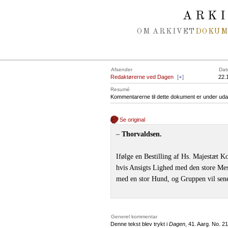
Spring navigation over
ARK
OM ARKIVET
DOKU
Afsender
Dat
Redaktørerne ved Dagen
[
+
]
22.
Resumé
Kommentarerne til dette dokument er under uda
Se original
‒
Thorvaldsen.
Ifølge en Bestilling af Hs. Majestæt K
hvis Ansigts Lighed med den store Me
med en stor Hund, og Gruppen vil sene
Generel kommentar
Denne tekst blev trykt i
Dagen
, 41. Aarg. No. 21