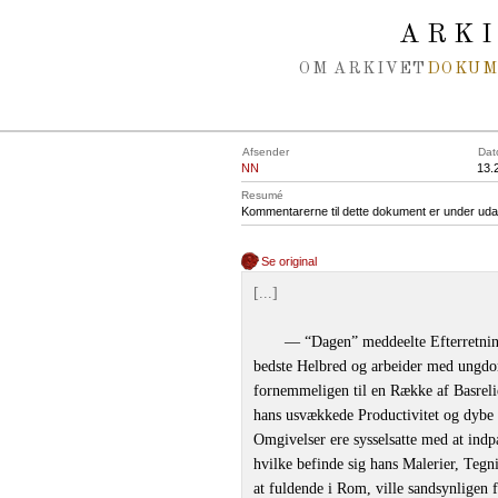
Spring navigation over
ARK
OM ARKIVET
DOKU
Afsender
Dat
NN
13.
Resumé
Kommentarerne til dette dokument er under uda
Se original
[...]
— “Dagen” meddeelte Efterretning
bedste Helbred og arbeider med ungdom
fornemmeligen til en Række af Basreli
hans usvækkede Productivitet og dybe 
Omgivelser ere sysselsatte med at indp
hvilke befinde sig hans Malerier, Tegn
at fuldende i Rom, ville sandsynligen 