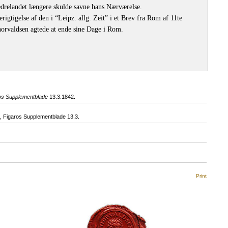
Fædrelandet længere skulde savne hans Nærværelse.
erigtigelse af den i “Leipz. allg. Zeit” i et Brev fra Rom af 11te
horvaldsen agtede at ende sine Dage i Rom.
os Supplementblade
13.3.1842.
 Figaros Supplementblade 13.3.
Print