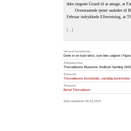
ikke ringeste Grund til at antage, at 
Ovenstaaende tjener saaledes til B
Februar indrykkede Efterretning, at T
[...]
Generel kommentar
Dette er en trykt tekst, som blev udgivet i
Figar
Arkivplacering
Thorvaldsens Museums Småtryk-Samling 1842,
Emneord
Thorvaldsens levnedsløb, samtidig beskrivelse
Personer
Bertel Thorvaldsen
Sidst opdateret 04.03.2016