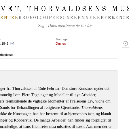
IVET
THORVALDSENS MU
,
MENTER
KRONOLOGI
PERSONER
EMNER
REFERENCE
Søg
Dokumenterne år for år
o
Modtager
2.1842
[
+
]
Omnes
rbejdelse.
er fra Thorvaldsen af 15de Februar. Den store Kunstner nyder det
melig Iver. Flere Tegninger og Modeller til nye Arbeider,
efs fremstillende de vigtigste Momenter af Frelserens Liv, vidne om
Sands for Behandlingen af religieuse Gjenstande.
Thorvaldsens
akke de Kunstsager, han har bestemt til at hjemsendes iaar, og blandt
inger og Kobberstik. De mange Arbeider, han finder sig forpligtet til
foranledige, at hans Hiemreise maa udsættes til næste Aar, men der er