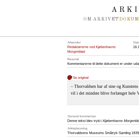
Spring navigation over
ARK
OM ARKIVET
DOKU
Afsender
Dat
Redaktørerne ved Kjøbenhavns
16.
Morgenblad
Resumé
Kommentarerne til dette dokument er under uda
Se original
‒ Thorvaldsen har af sine og Kunstens 
vil i det mindste blive forlænget hele 
Generel kommentar
Denne tekst blev trykt i
Kjøbenhavns Morgenbl
Arkivplacering
Thorvaldsens Museums Småtryk-Samling 1839,