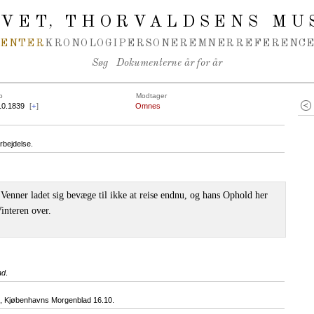
IVET
THORVALDSENS MU
,
MENTER
KRONOLOGI
PERSONER
EMNER
REFERENCE
Søg
Dokumenterne år for år
o
Modtager
10.1839
[
+
]
Omnes
rbejdelse.
Venner ladet sig bevæge til ikke at reise endnu, og hans Ophold her
Vinteren over.
ad
.
 Kjøbenhavns Morgenblad 16.10.