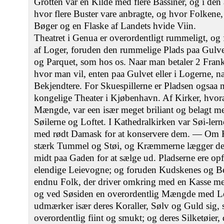
Grotten var en Kilde med flere Bassiner, og i den
hvor flere Buster vare anbragte, og hvor Folkene,
Bøger og en Flaske af Landets hvide Viin.
Theatret i Genua er overordentligt rummeligt, og 
af Loger, foruden den rummelige Plads paa Gulvet, 
og Parquet, som hos os. Naar man betaler 2 Fran
hvor man vil, enten paa Gulvet eller i Logerne, naa
Bekjendtere. For Skuespillerne er Pladsen ogsaa 
kongelige Theater i Kjøbenhavn. Af Kirker, hvora
Mængde, var een især meget briliant og belagt m
Søilerne og Loftet. I Kathedralkirken var Søi-ler
med rødt Damask for at konservere dem. — Om H
stærk Tummel og Støi, og Kræmmerne lægger der
midt paa Gaden for at sælge ud. Pladserne ere op
elendige Leievogne; og foruden Kudskenes og B
endnu Folk, der driver omkring med en Kasse med S
og ved Søsiden en overordentlig Mængde med Lei
udmærker især deres Koraller, Sølv og Guld sig,
overordentlig fiint og smukt; og deres Silketøier, d