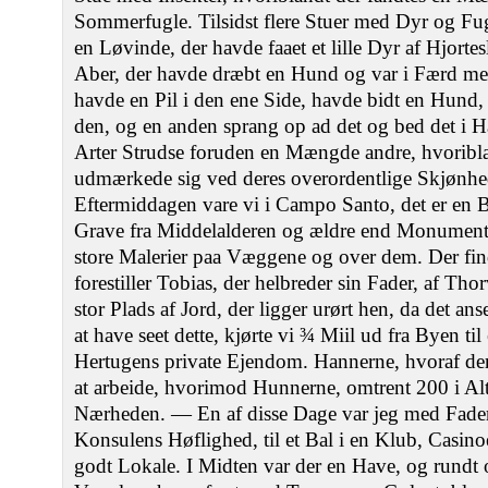
Sommerfugle. Tilsidst flere Stuer med Dyr og Fu
en Løvinde, der havde faaet et lille Dyr af Hjorte
Aber, der havde dræbt en Hund og var i Færd med
havde en Pil i den ene Side, havde bidt en Hund,
den, og en anden sprang op ad det og bed det i H
Arter Strudse foruden en Mængde andre, hvoribla
udmærkede sig ved deres overordentlige Skjønhe
Eftermiddagen vare vi i Campo Santo, det er en 
Grave fra Middelalderen og ældre end Monument
store Malerier paa Væggene og over dem. Der finde
forestiller Tobias, der helbreder sin Fader, af Th
stor Plads af Jord, der ligger urørt hen, da det ans
at have seet dette, kjørte vi ¾ Miil ud fra Byen til
Hertugens private Ejendom. Hannerne, hvoraf der 
at arbeide, hvorimod Hunnerne, omtrent 200 i Alt 
Nærheden. — En af disse Dage var jeg med Fader 
Konsulens Høflighed, til et Bal i en Klub, Casinoe
godt Lokale. I Midten var der en Have, og rund