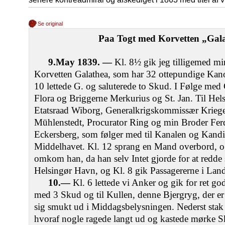
Se original
Paa Togt med Korvetten „Gala
9.May 1839. —
Kl. 8½ gik jeg tilligemed m
Korvetten Galathea, som har 32 ottepundige Kanon
10 lettede G. og saluterede to Skud. I Følge med
Flora og Briggerne Merkurius og St. Jan. Til Hels
Etatsraad Wiborg, Generalkrigskommissær Krieg
Mühlenstedt, Procurator Ring og min Broder Fer
Eckersberg, som følger med til Kanalen og Kandid
Middelhavet. Kl. 12 sprang en Mand overbord, o
omkom han, da han selv Intet gjorde for at redde s
Helsingør Havn, og Kl. 8 gik Passagererne i Lan
10.—
Kl. 6 lettede vi Anker og gik for ret g
med 3 Skud og til Kullen, denne Bjergryg, der er d
sig smukt ud i Middagsbelysningen. Nederst stak
hvoraf nogle ragede langt ud og kastede mørke S