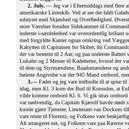
2. July.
— Jeg var i Eftermiddags med flere af
amerikanske Linieskib. Ved at see det faldt Galath
udstyret med Skjønhed og Overflødighed. Øverst
store Værelser foruden Sidekammer til Command
inderste i-særdeleshed var overordentlig briliant
med forgyldte Kanter ogsaa omkring ved Væggene.
Kahytten til Capitainen for Skibet; thi Commando
der var bestemt til 2 Aar; og paa underste Batteri
Lukafer og 2 Messer til Kadetterne, hvoraf der 
til dem og Styrmændene, Baadsmændene og andr
høieste Angivelse var der 945 Mand ombord, men
3.—
Fader og jeg vare indbudte til at spise t
idag, men Kl. 3 kom der Bud til Konsulen, at En
vilde komme ombord Kl. 6. Vi gik strax ombord 
var nødvendig, da Capitain Kjærulf havde stødt si
kunde gjøre Tjeneste; Lieutenant van Dockum till
vare reiste til Florentz, og Folkene vare beskjæfti
Alt arrangeret net, og Folkene vare paa Ræerne v