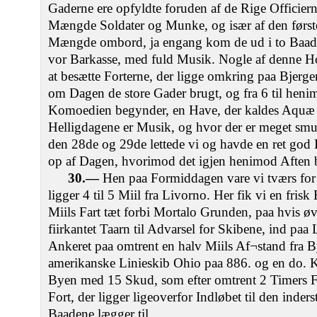
Gaderne ere opfyldte foruden af de Rige Officierne
Mængde Soldater og Munke, og især af den første
Mængde ombord, ja engang kom de ud i to Baade,
vor Barkasse, med fuld Musik. Nogle af denne Hob
at besætte Forterne, der ligge omkring paa Bjerge
om Dagen de store Gader brugt, og fra 6 til hen
Komoedien begynder, en Have, der kaldes Aquæ 
Helligdagene er Musik, og hvor der er meget sm
den 28de og 29de lettede vi og havde en ret god L
op af Dagen, hvorimod det igjen henimod Aften 
30.—
Hen paa Formiddagen vare vi tværs for 
ligger 4 til 5 Miil fra Livorno. Her fik vi en fris
Miils Fart tæt forbi Mortalo Grunden, paa hvis øv
fiirkantet Taarn til Advarsel for Skibene, ind pa
Ankeret paa omtrent en halv Miils Af¬stand fra 
amerikanske Linieskib Ohio paa 886. og en do. Ko
Byen med 15 Skud, som efter omtrent 2 Timers Fo
Fort, der ligger ligeoverfor Indløbet til den inder
Baadene lægger til.