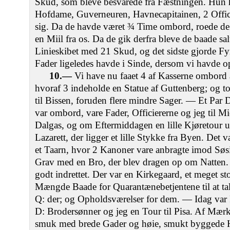
Skud, som bleve besvarede fra Fæstningen. Hun 
Hofdame, Guverneuren, Havnecapitainen, 2 Offici
sig. Da de havde været ¾ Time ombord, roede de 
en Miil fra os. Da de gik derfra bleve de baade sa
Linieskibet med 21 Skud, og det sidste gjorde Fy
Fader ligeledes havde i Sinde, dersom vi havde 
10.—
Vi have nu faaet 4 af Kasserne ombord 
hvoraf 3 indeholde en Statue af Guttenberg; og
til Bissen, foruden flere mindre Sager. — Et Par 
var ombord, vare Fader, Officiererne og jeg til 
Dalgas, og om Eftermiddagen en lille Kjøretour u
Lazarett, der ligger et lille Stykke fra Byen. Det
et Taarn, hvor 2 Kanoner vare anbragte imod Sø
Grav med en Bro, der blev dragen op om Natten.
godt indrettet. Der var en Kirkegaard, et meget sto
Mængde Baade for Quarantænebetjentene til at tal
Q: der; og Opholdsværelser for dem. — Idag var 
D: Brodersønner og jeg en Tour til Pisa. Af Mærk
smuk med brede Gader og høie, smukt byggede H