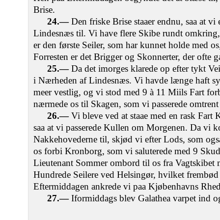
Brise.
24.—
Den friske Brise staaer endnu, saa at v
Lindesnæs til. Vi have flere Skibe rundt omkring,
er den første Seiler, som har kunnet holde med os,
Forresten er det Brigger og Skonnerter, der ofte g
25.—
Da det imorges klarede op efter tykt Ve
i Nærheden af Lindesnæs. Vi havde længe haft sy
meer vestlig, og vi stod med 9 à 11 Miils Fart fo
nærmede os til Skagen, som vi passerede omtrent 
26.—
Vi bleve ved at staae med en rask Fart 
saa at vi passerede Kullen om Morgenen. Da vi 
Nakkehovederne til, skjød vi efter Lods, som o
os forbi Kronborg, som vi saluterede med 9 Sku
Lieutenant Sommer ombord til os fra Vagtskibet m
Hundrede Seilere ved Helsingør, hvilket frembød
Eftermiddagen ankrede vi paa Kjøbenhavns Rhed
27.—
Iformiddags blev Galathea varpet ind og