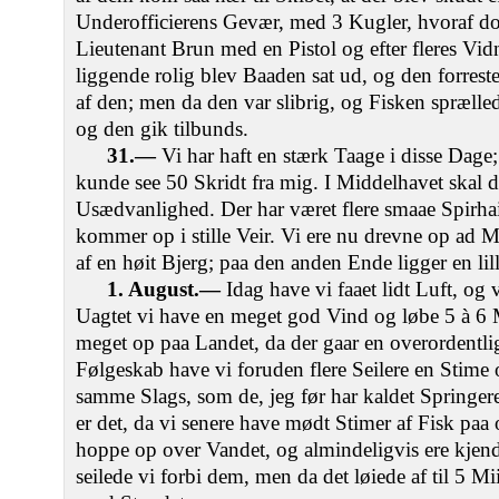
Underofficierens Gevær, med 3 Kugler, hvoraf do
Lieutenant Brun med en Pistol og efter fleres Vid
liggende rolig blev Baaden sat ud, og den forres
af den; men da den var slibrig, og Fisken spræll
og den gik tilbunds.
31.—
Vi har haft en stærk Taage i disse Dage;
kunde see 50 Skridt fra mig. I Middelhavet skal d
Usædvanlighed. Der har været flere smaae Spirha
kommer op i stille Veir. Vi ere nu drevne op ad M
af en høit Bjerg; paa den anden Ende ligger en li
1. August.—
Idag have vi faaet lidt Luft, og 
Uagtet vi have en meget god Vind og løbe 5 à 6 M
meget op paa Landet, da der gaar en overordentli
Følgeskab have vi foruden flere Seilere en Stime o
samme Slags, som de, jeg før har kaldet Springe
er det, da vi senere have mødt Stimer af Fisk pa
hoppe op over Vandet, og almindeligvis ere kjend
seilede vi forbi dem, men da det løiede af til 5 Mii