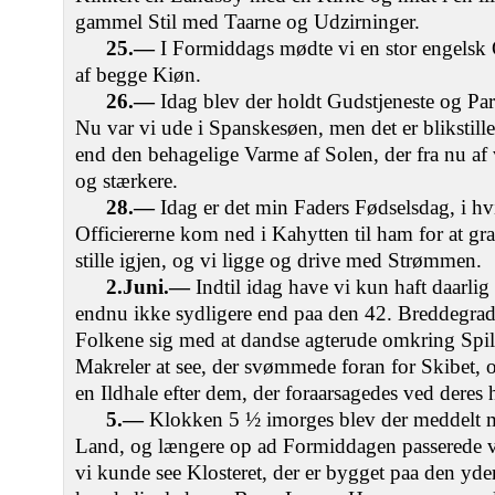
gammel Stil med Taarne og Udzirninger.
25.—
I Formiddags mødte vi en stor engelsk 
af begge Kiøn.
26.—
Idag blev der holdt Gudstjeneste og Pa
Nu var vi ude i Spanskesøen, men det er blikstill
end den behagelige Varme af Solen, der fra nu af 
og stærkere.
28.—
Idag er det min Faders Fødselsdag, i hv
Officiererne kom ned i Kahytten til ham for at gr
stille igjen, og vi ligge og drive med Strømmen.
2.Juni.—
Indtil idag have vi kun haft daarlig
endnu ikke sydligere end paa den 42. Breddegra
Folkene sig med at dandse agterude omkring Spill
Makreler at see, der svømmede foran for Skibet, 
en Ildhale efter dem, der foraarsagedes ved deres
5.—
Klokken 5 ½ imorges blev der meddelt m
Land, og længere op ad Formiddagen passerede vi
vi kunde see Klosteret, der er bygget paa den yde