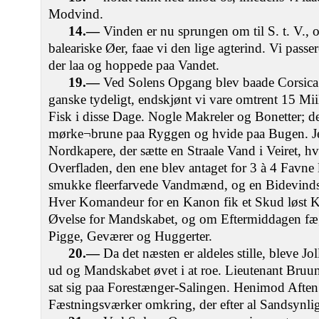
Modvind.
14.—
Vinden er nu sprungen om til S. t. V., 
baleariske Øer, faae vi den lige agterind. Vi pass
der laa og hoppede paa Vandet.
19.—
Ved Solens Opgang blev baade Corsica 
ganske tydeligt, endskjønt vi vare omtrent 15 Miil 
Fisk i disse Dage. Nogle Makreler og Bonetter; d
mørke¬brune paa Ryggen og hvide paa Bugen. Jeg
Nordkapere, der sætte en Straale Vand i Veiret,
Overfladen, den ene blev antaget for 3 à 4 Favne
smukke fleerfarvede Vandmænd, og en Bidevindsse
Hver Komandeur for en Kanon fik et Skud løst K
Øvelse for Mandskabet, og om Eftermiddagen fæ
Pigge, Geværer og Huggerter.
20.—
Da det næsten er aldeles stille, bleve J
ud og Mandskabet øvet i at roe. Lieutenant Bruu
sat sig paa Forestænger-Salingen. Henimod Aften 
Fæstningsværker omkring, der efter al Sandsynli