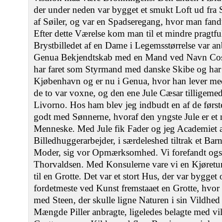
der under neden var bygget et smukt Loft ud fra S
af Søiler, og var en Spadseregang, hvor man fand
Efter dette Værelse kom man til et mindre pragtf
Brystbilledet af en Dame i Legemsstørrelse var a
Genua Bekjendtskab med en Mand ved Navn Costo,
har faret som Styrmand med danske Skibe og har
Kjøbenhavn og er nu i Genua, hvor han lever me
de to var voxne, og den ene Jule Cæsar tilligemed
Livorno. Hos ham blev jeg indbudt en af de før
godt med Sønnerne, hvoraf den yngste Jule er et
Menneske. Med Jule fik Fader og jeg Academiet at
Billedhuggerarbejder, i særdeleshed tiltrak et Barn
Moder, sig vor Opmærksomhed. Vi forefandt ogsa
Thorvaldsen. Med Konsulerne vare vi en Kjøretur
til en Grotte. Det var et stort Hus, der var bygget 
fordetmeste ved Kunst fremstaaet en Grotte, hvo
med Steen, der skulle ligne Naturen i sin Vildhed 
Mængde Piller anbragte, ligeledes belagte med vi