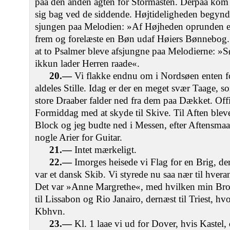
paa den anden agten for Stormasten. Derpaa kom 
sig bag ved de siddende. Højtideligheden begynd
sjungen paa Melodien: »Af Højheden oprunden er
frem og forelæste en Bøn udaf Høiers Bønnebog.
at to Psalmer bleve afsjungne paa Melodierne: »S
ikkun lader Herren raade«.
20.—
Vi flakke endnu om i Nordsøen enten f
aldeles Stille. Idag er der en meget svær Taage, 
store Draaber falder ned fra dem paa Dækket. Offi
Formiddag med at skyde til Skive. Til Aften blev
Block og jeg budte ned i Messen, efter Aftensmaal
nogle Arier for Guitar.
21.—
Intet mærkeligt.
22.—
Imorges heisede vi Flag for en Brig, der
var et dansk Skib. Vi styrede nu saa nær til hvera
Det var »Anne Margrethe«, med hvilken min Brode
til Lissabon og Rio Janairo, dernæst til Triest, hv
Kbhvn.
23.—
Kl. 1 laae vi ud for Dover, hvis Kastel,