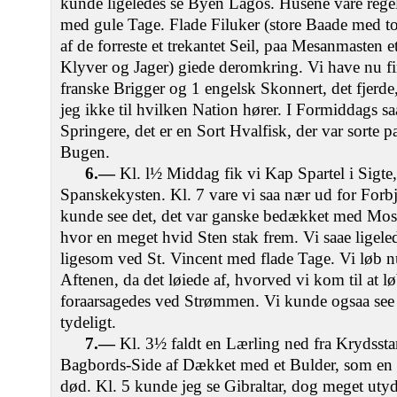
kunde ligeledes se Byen Lagos. Husene vare rege
med gule Tage. Flade Filuker (store Baade med to 
af de forreste et trekantet Seil, paa Mesanmasten 
Klyver og Jager) giede deromkring. Vi have nu fi
franske Brigger og 1 engelsk Skonnert, det fjerde
jeg ikke til hvilken Nation hører. I Formiddags sa
Springere, det er en Sort Hvalfisk, der var sorte
Bugen.
6.—
Kl. l½ Middag fik vi Kap Spartel i Sigte
Spanskekysten. Kl. 7 vare vi saa nær ud for Forbje
kunde see det, det var ganske bedækket med Mos 
hvor en meget hvid Sten stak frem. Vi saae ligel
ligesom ved St. Vincent med flade Tage. Vi løb nu
Aftenen, da det løiede af, hvorved vi kom til at lø
foraarsagedes ved Strømmen. Vi kunde ogsaa see
tydeligt.
7.—
Kl. 3½ faldt en Lærling ned fra Krydssta
Bagbords-Side af Dækket med et Bulder, som en 
død. Kl. 5 kunde jeg se Gibraltar, dog meget utyd