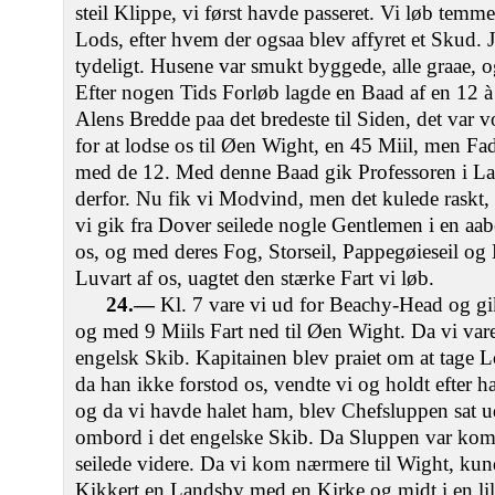
steil Klippe, vi først havde passeret. Vi løb temm
Lods, efter hvem der ogsaa blev affyret et Skud.
tydeligt. Husene var smukt byggede, alle graae, o
Efter nogen Tids Forløb lagde en Baad af en 12 
Alens Bredde paa det bredeste til Siden, det var 
for at lodse os til Øen Wight, en 45 Miil, men Fade
med de 12. Med denne Baad gik Professoren i La
derfor. Nu fik vi Modvind, men det kulede raskt, s
vi gik fra Dover seilede nogle Gentlemen i en aab
os, og med deres Fog, Storseil, Pappegøieseil og 
Luvart af os, uagtet den stærke Fart vi løb.
24.—
Kl. 7 vare vi ud for Beachy-Head og g
og med 9 Miils Fart ned til Øen Wight. Da vi var
engelsk Skib. Kapitainen blev praiet om at tage L
da han ikke forstod os, vendte vi og holdt efter
og da vi havde halet ham, blev Chefsluppen sat 
ombord i det engelske Skib. Da Sluppen var kom
seilede videre. Da vi kom nærmere til Wight, kun
Kikkert en Landsby med en Kirke og midt i en lil