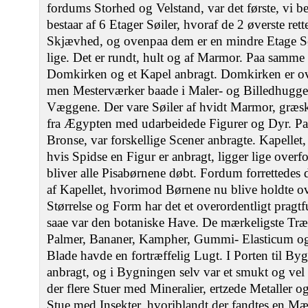
fordums Storhed og Velstand, var det første, vi b
bestaar af 6 Etager Søiler, hvoraf de 2 øverste rett
Skjævhed, og ovenpaa dem er en mindre Etage Søi
lige. Det er rundt, hult og af Marmor. Paa samme Pl
Domkirken og et Kapel anbragt. Domkirken er ove
men Mesterværker baade i Maler- og Billedhugge
Væggene. Der vare Søiler af hvidt Marmor, græs
fra Ægypten med udarbeidede Figurer og Dyr. Paa
Bronse, var forskellige Scener anbragte. Kapellet
hvis Spidse en Figur er anbragt, ligger lige over
bliver alle Pisabørnene døbt. Fordum forrettedes de
af Kapellet, hvorimod Børnene nu blive holdte ov
Størrelse og Form har det et overordentligt prag
saae var den botaniske Have. De mærkeligste Træer
Palmer, Bananer, Kampher, Gummi- Elasticum og 
Blade havde en fortræffelig Lugt. I Porten til Byg
anbragt, og i Bygningen selv var et smukt og ve
der flere Stuer med Mineralier, ertzede Metaller 
Stue med Insekter, hvoriblandt der fandtes en Mæ