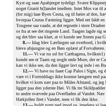
Kyst og saae Apabjerget tydeligt. Svære Klippest
noget Granit b(l)andet imellem. Intet Mos var til a
(for mig) laae Byen Ceuta, og til høire af den, hæ
hvorpaa Ceutas Fæstning ligger. Med eet faldt en
Tougene saa vaade, at det regnede i store Draabe
os fra at see det ringeste Land. Taagen lagde sig
og det blev saa klart, at vi kunde see Sneen paa 
8.—
Idag blev Lærlingen sat overbord, i hvi
bleve afsjungne og en Bøn oplæst af Forvalteren.
11.—
Vi var nu ud for Carthagena, hvilken1)
kunde see et Taarn og nogle røde Mure, der er Ca
kan vi ikke see, da den ligger lavt og inde i en Bu
12.—
Vi have nu faaet Cap Palos i Sigte, og 
vare vi i Formiddags ikke komne længere end paa
hvilket vi kom nær paa to Miiles Afstand, og jeg 
ligger paa den yderste Høi. Vi fik tre Skildpadde
to andre svævede paa Overfladen af Vandet. Nær 
Hækjollen firet i Vandet, men vi fik den ikke.
13.—
holdt rumt ned imod os, imedens vi la