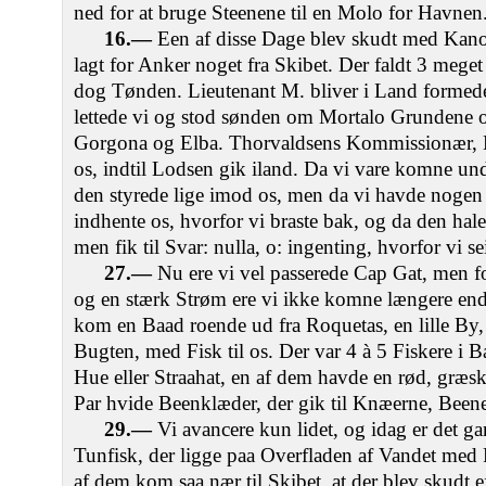
ned for at bruge Steenene til en Molo for Havnen
16.—
Een af disse Dage blev skudt med Kanon
lagt for Anker noget fra Skibet. Der faldt 3 mege
dog Tønden. Lieutenant M. bliver i Land formed
lettede vi og stod sønden om Mortalo Grundene o
Gorgona og Elba. Thorvaldsens Kommissionær, B
os, indtil Lodsen gik iland. Da vi vare komne un
den styrede lige imod os, men da vi havde nogen
indhente os, hvorfor vi braste bak, og da den hal
men fik til Svar: nulla, o: ingenting, hvorfor vi se
27.—
Nu ere vi vel passerede Cap Gat, men fo
og en stærk Strøm ere vi ikke komne længere en
kom en Baad roende ud fra Roquetas, en lille By, 
Bugten, med Fisk til os. Der var 4 à 5 Fiskere i 
Hue eller Straahat, en af dem havde en rød, græsk
Par hvide Beenklæder, der gik til Knæerne, Beene
29.—
Vi avancere kun lidet, og idag er det gans
Tunfisk, der ligge paa Overfladen af Vandet med
af dem kom saa nær til Skibet, at der blev skudt e