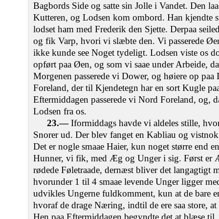
Bagbords Side og satte sin Jolle i Vandet. Den la
Kutteren, og Lodsen kom ombord. Han kjendte st
lodset ham med Frederik den Sjette. Derpaa seile
og fik Varp, hvori vi slæbte den. Vi passerede Øen
ikke kunde see Noget tydeligt. Lodsen viste os dog
opført paa Øen, og som vi saae under Arbeide, da
Morgenen passerede vi Dower, og høiere op paa
Foreland, der til Kjendetegn har en sort Kugle 
Eftermiddagen passerede vi Nord Foreland, og, d
Lodsen fra os.
23.—
Iformiddags havde vi aldeles stille, hvor
Snorer ud. Der blev fanget en Kabliau og vistno
Det er nogle smaae Haier, kun noget større end en
Hunner, vi fik, med Æg og Unger i sig. Først er
rødede Føletraade, dernæst bliver det langagtigt
hvorunder 1 til 4 smaae levende Unger ligger me
udvikles Ungerne fuldkomment, kun at de bare e
hvoraf de drage Næring, indtil de ere saa store, a
Hen paa Eftermiddagen begyndte det at blæse til, 