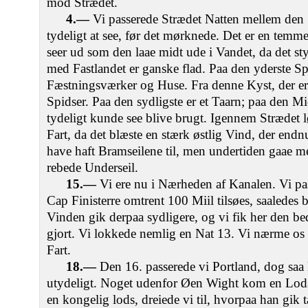
mod Strædet.
4.—
Vi passerede Strædet Natten mellem den 1
tydeligt at see, før det mørknede. Det er en temm
seer ud som den laae midt ude i Vandet, da det s
med Fastlandet er ganske flad. Paa den yderste Sp
Fæstningsværker og Huse. Fra denne Kyst, der er 
Spidser. Paa den sydligste er et Taarn; paa den Mi
tydeligt kunde see blive brugt. Igennem Strædet l
Fart, da det blæste en stærk østlig Vind, der endnu
have haft Bramseilene til, men undertiden gaae m
rebede Underseil.
15.—
Vi ere nu i Nærheden af Kanalen. Vi pa
Cap Finisterre omtrent 100 Miil tilsøes, saaledes b
Vinden gik derpaa sydligere, og vi fik her den be
gjort. Vi lokkede nemlig en Nat 13. Vi nærme os
Fart.
18.—
Den 16. passerede vi Portland, dog saa l
utydeligt. Noget udenfor Øen Wight kom en Lods
en kongelig lods, dreiede vi til, hvorpaa han gik