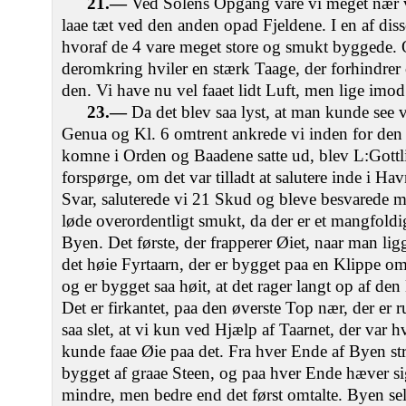
21.—
Ved Solens Opgang vare vi meget nær 
laae tæt ved den anden opad Fjeldene. I en af disse
hvoraf de 4 vare meget store og smukt byggede
deromkring hviler en stærk Taage, der forhindrer os
den. Vi have nu vel faaet lidt Luft, men lige imod
23.—
Da det blev saa lyst, at man kunde see 
Genua og Kl. 6 omtrent ankrede vi inden for den
komne i Orden og Baadene satte ud, blev L:Gottlie
forspørge, om det var tilladt at salutere inde i Hav
Svar, saluterede vi 21 Skud og bleve besvarede
løde overordentligt smukt, da der er et mangfold
Byen. Det første, der frapperer Øiet, naar man li
det høie Fyrtaarn, der er bygget paa en Klippe o
og er bygget saa høit, at det rager langt op af den
Det er firkantet, paa den øverste Top nær, der er 
saa slet, at vi kun ved Hjælp af Taarnet, der var 
kunde faae Øie paa det. Fra hver Ende af Byen st
bygget af graae Steen, og paa hver Ende hæver sig
mindre, men bedre end det først omtalte. Byen s