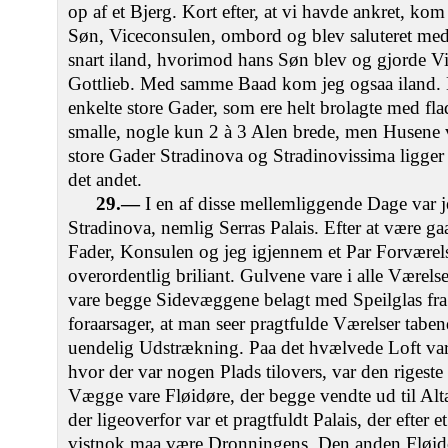
op af et Bjerg. Kort efter, at vi havde ankret, k
Søn, Viceconsulen, ombord og blev saluteret me
snart iland, hvorimod hans Søn blev og gjorde Vi
Gottlieb. Med samme Baad kom jeg ogsaa iland. 
enkelte store Gader, som ere helt brolagte med flad
smalle, nogle kun 2 à 3 Alen brede, men Husene v
store Gader Stradinova og Stradinovissima ligger
det andet.
29.—
I en af disse mellemliggende Dage var je
Stradinova, nemlig Serras Palais. Efter at være ga
Fader, Konsulen og jeg igjennem et Par Forværelse
overordentlig briliant. Gulvene vare i alle Værel
vare begge Sidevæggene belagt med Speilglas fra L
foraarsager, at man seer pragtfulde Værelser tabend
uendelig Udstrækning. Paa det hvælvede Loft var 
hvor der var nogen Plads tilovers, var den rigest
Vægge vare Fløidøre, der begge vendte ud til Alta
der ligeoverfor var et pragtfuldt Palais, der efter e
vistnok maa være Dronningens. Den anden Fløidø