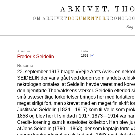
Spring navigation over
ARKIVET
THO
,
OM ARKIVET
DOKUMENTER
KRONOLOG
Søg
Afsender
Dato
1839
[
+
]
Frederik Seidelin
Resumé
23. september 1917 bragte »Vejle Amts Avis« en nekrolo
SEIDELIN der var afgået ved døden som landets ældste
nekrologen omtales, at Seidelin havde været med korvett
den hjemførte Thorvaldsens værker. Seidelin efterlod 
små uvæsentlige forkortelser bringes her med forfatter
meget sirligt ført, men skrevet med en meget fin skrift for
Justitsråd Seidelin (1824—1917) kom til Vejle som prokur
1858 og blev her til sin død i 1917. 1873—1914 var han
Credit- forening samt klasselotterikollektør. Han blev ju
af Jens Seidelin (1790—1863), der som kaptajn førte »
senere kontreadmiral og afskediget i 1863 med titel af 