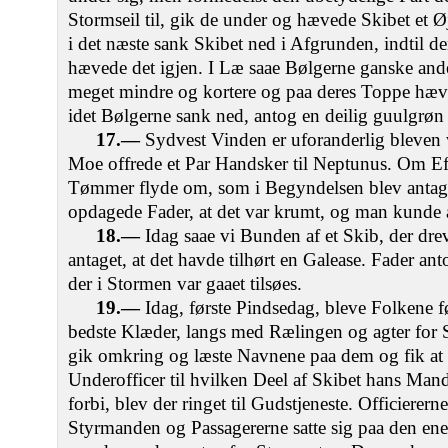
Stormseil til, gik de under og hævede Skibet et 
i det næste sank Skibet ned i Afgrunden, indtil 
hævede det igjen. I Læ saae Bølgerne ganske ande
meget mindre og kortere og paa deres Toppe hæve
idet Bølgerne sank ned, antog en deilig guulgrøn
17.—
Sydvest Vinden er uforanderlig bleven 
Moe offrede et Par Handsker til Neptunus. Om Ef
Tømmer flyde om, som i Begyndelsen blev antage
opdagede Fader, at det var krumt, og man kunde al
18.—
Idag saae vi Bunden af et Skib, der drev
antaget, at det havde tilhørt en Galease. Fader anto
der i Stormen var gaaet tilsøes.
19.—
Idag, første Pindsedag, bleve Folkene før
bedste Klæder, langs med Rælingen og agter for S
gik omkring og læste Navnene paa dem og fik at v
Underofficer til hvilken Deel af Skibet hans Mands
forbi, blev der ringet til Gudstjeneste. Officierer
Styrmanden og Passagererne satte sig paa den ene