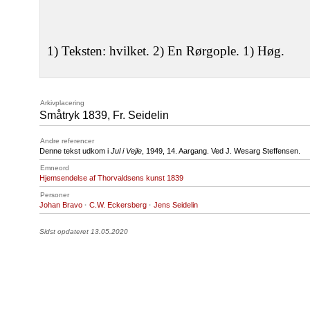
1) Teksten: hvilket. 2) En Rørgople. 1) Høg.
Arkivplacering
Småtryk 1839, Fr. Seidelin
Andre referencer
Denne tekst udkom i
Jul i Vejle
, 1949, 14. Aargang. Ved J. Wesarg Steffensen.
Emneord
Hjemsendelse af Thorvaldsens kunst 1839
Personer
Johan Bravo
·
C.W. Eckersberg
·
Jens Seidelin
Sidst opdateret 13.05.2020