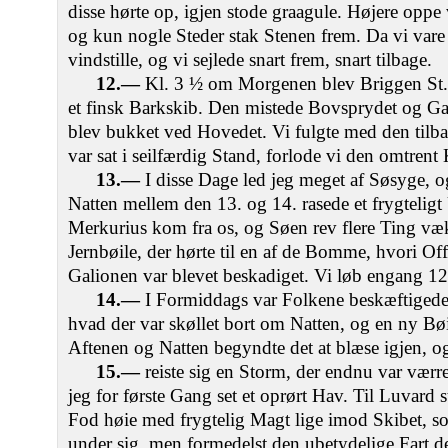
disse hørte op, igjen stode graagule. Højere opp
og kun nogle Steder stak Stenen frem. Da vi vare
vindstille, og vi sejlede snart frem, snart tilbage.
12.—
Kl. 3 ½ om Morgenen blev Briggen St. J
et finsk Barkskib. Den mistede Bovsprydet og G
blev bukket ved Hovedet. Vi fulgte med den tilb
var sat i seilfærdig Stand, forlode vi den omtrent 
13.—
I disse Dage led jeg meget af Søsyge, og 
Natten mellem den 13. og 14. rasede et frygteligt 
Merkurius kom fra os, og Søen rev flere Ting væk
Jernbøile, der hørte til en af de Bomme, hvori Of
Galionen var blevet beskadiget. Vi løb engang 12 
14.—
I Formiddags var Folkene beskæftigede 
hvad der var skøllet bort om Natten, og en ny Bø
Aftenen og Natten begyndte det at blæse igjen, o
15.—
reiste sig en Storm, der endnu var værr
jeg for første Gang set et oprørt Hav. Til Luvard 
Fod høie med frygtelig Magt lige imod Skibet, s
under sig, men formedelst den ubetydelige Fart de