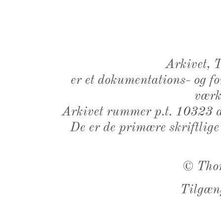
Arkivet,
er et dokumentations- og f
værk,
Arkivet rummer p.t. 10323 d
De er de primære skriftlige
©
Tho
Tilgæn