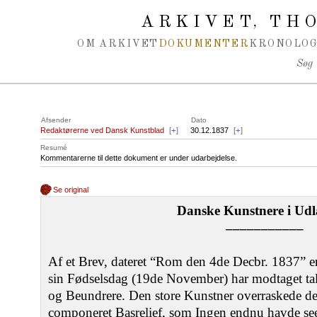
Spring navigation over
ARKIVET
THO
,
OM ARKIVET
DOKUMENTER
KRONOLOG
Søg
Afsender
Dato
Redaktørerne ved Dansk Kunstblad
[
+
]
30.12.1837
[
+
]
Resumé
Kommentarerne til dette dokument er under udarbejdelse.
Se original
Danske Kunstnere i Udl
–––––––––––
Af et Brev, dateret “Rom den 4de Decbr. 1837” er
sin Fødselsdag (19de November) har modtaget ta
og Beundrere. Den store Kunstner overraskede de
componeret Basrelief, som Ingen endnu havde seet