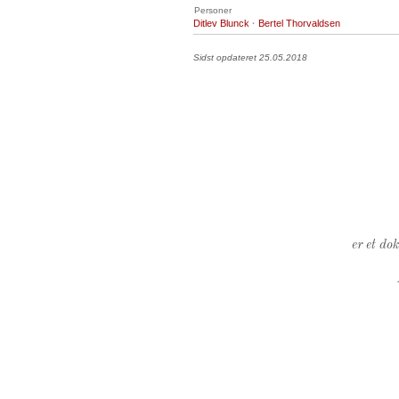
Personer
Ditlev Blunck
·
Bertel Thorvaldsen
Sidst opdateret 25.05.2018
er et do