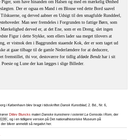
unge Piger, som have hinanden om Halsen og med en mærkelig Ømhed
slægten. Der er ogsaa en Mand i en Blouse ved dette Bord saavel
Tilskuerne, og derved aabner en Udsigt til den smagfulde Runddeel,
stehoveder. Man seer fremdeles i Forgrunden to fattige Børn, som
e Mærkelighed derved er, at det Ene, som er en Dreng, slet ingen
ste Figur i dette Stykke, som ellers lader saa meget tilovers at
g, er vistnok den i Baggrunden staaende Kok, der er som taget ud
kke at gaae tilbage til de gamle Nederlændere for at deducere,
 fremstillet, thi vor, destoværre for tidlig afdøde
Bendz
har i sit
n Poesie og Lune der kan lægges i slige Billeder.
org i København blev bragt i tidsskriftet
Dansk Kunstblad
, 2. Bd., Nr. 6,
drører
Ditlev Bluncks
maleri
Danske kunstnere i osteriet La Gensola i Rom
, der
B199
, og i en tidligere version på Det nationalhistoriske Museum på
der bliver anmeldt så negativt her.
r