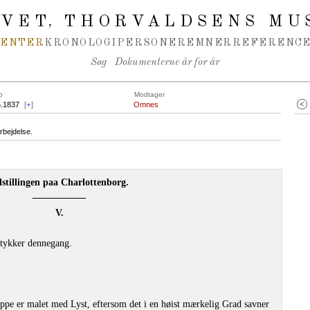
IVET
THORVALDSENS MU
,
MENTER
KRONOLOGI
PERSONER
EMNER
REFERENCE
Søg
Dokumenterne år for år
o
Modtager
5.1837
[
+
]
Omnes
rbejdelse.
stillingen paa Charlottenborg.
–––––––––––
V.
Stykker dennegang.
eppe er malet med Lyst, eftersom det i en høist mærkelig Grad savner