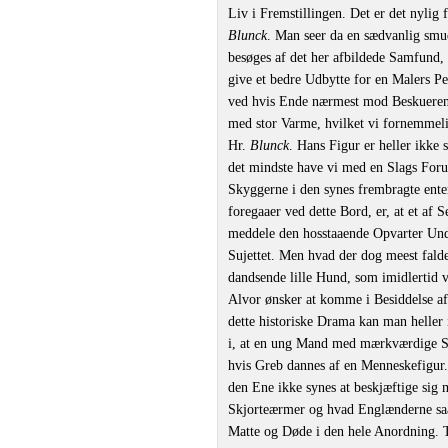
Liv i Fremstillingen. Det er det nyli
Blunck
. Man seer da en sædvanlig smud
besøges af det her afbildede Samfund, 
give et bedre Udbytte for en Malers Pe
ved hvis Ende nærmest mod Beskuere
med stor Varme, hvilket vi fornemmelig
Hr.
Blunck
. Hans Figur er heller ikke s
det mindste have vi med en Slags Foru
Skyggerne i den synes frembragte ente
foregaaer ved dette Bord, er, at et af
meddele den hosstaaende Opvarter Unde
Sujettet. Men hvad der dog meest falder
dandsende lille Hund, som imidlertid v
Alvor ønsker at komme i Besiddelse a
dette historiske Drama kan man helle
i, at en ung Mand med mærkværdige Sk
hvis Greb dannes af en Menneskefigur.
den Ene ikke synes at beskjæftige si
Skjorteærmer og hvad Englænderne sa
Matte og Døde i den hele Anordning. Ti