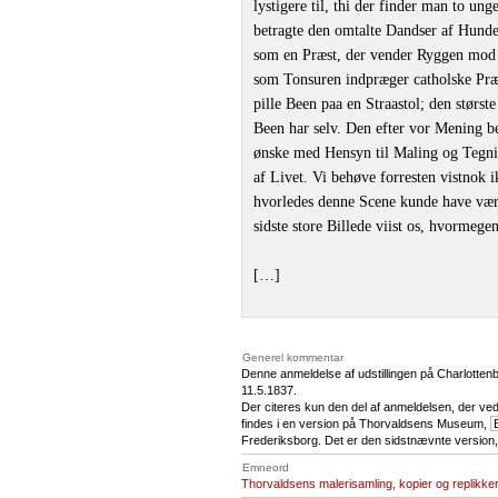
lystigere til, thi der finder man to 
betragte den omtalte Dandser af Hunde
som en Præst, der vender Ryggen mod 
som Tonsuren indpræger catholske Præ
pille Been paa en Straastol; den størst
Been har selv. Den efter vor Mening bed
ønske med Hensyn til Maling og Tegnin
af Livet. Vi behøve forresten vistnok i
hvorledes denne Scene kunde have været
sidste store Billede viist os, hvormege
[…]
Generel kommentar
Denne anmeldelse af udstillingen på Charlottenb
11.5.1837.
Der citeres kun den del af anmeldelsen, der ve
findes i en version på Thorvaldsens Museum,
Frederiksborg. Det er den sidstnævnte version, 
Emneord
Thorvaldsens malerisamling, kopier og replikke