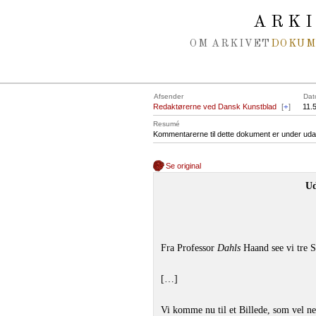
Spring navigation over
ARK
OM ARKIVET
DOKU
Afsender
Dat
Redaktørerne ved Dansk Kunstblad
[
+
]
11.
Resumé
Kommentarerne til dette dokument er under uda
Se original
Ud
Fra Professor
Dahls
Haand see vi tre 
[…]
Vi komme nu til et Billede, som vel n