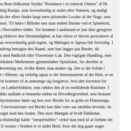
g fra Rom hidkomne Stykke “Kunstnere i et romersk Osterie” af Hr.
sig Kneipe, som formodentlig er malet efter Naturen, og stadigt
da der ellers findes langt mere pittoreske Localer af det Slags, som
nsel. Til høire i Billedet seer man endeel Danske ved et Spisebord,
n
Thorvaldsen
sidder. Vor berømte Landsmand er just ikke gjengivet
 tilskrive den Omstændighed, at han oftere er bleven portraiteret af
aa overordentlig godt tegnet, og Malingen er ligesaa lidt fortrinlig. I
ndring betragtet den Haand, som han lægger paa Bordet, thi
n med Rødkridt eller Florentiner-Lak. Den vigtigste Handling, som
 Selskabets Medlemmer gjennemløber Spiselisten, for derefter at
rretning om, hvilke Retter man ønsker sig. Det er det Solide i
 i Øinene, og virkelig ogsaa er det Interessanteste af det Hele, er en
ist kommer til at anstrænge sig forgjæves, hvis den forresten for
f en Lækkerbidsken, som rækkes den af en medlidende Kunstner. I
r ikke undlade at bemærke endnu en Hovedbegivenhed, som bestaaer
jorteærmer bøier sig hen over Bordet for at gribe en Platmenage,
 Conversationen ved Bordet kan ikke være saa særdeles levende, da
g meget med den Anden. Den store Mængde af hvidt Dækketøi,
a blufærdigt kalde
“inexpressibles”
virker kun med til at forhøie det
l venstre i Stykket er et andet Bord, hvor det dog gaaer noget