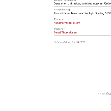
Dette er en trykt tekst, som blev udgivet i
Kjøbe
Arkivplacering
Thorvaldsens Museums Småtryk-Samling 1830,
Emneord
Kunstnermiljøet i Rom
Personer
Bertel Thorvaldsen
Sidst opdateret 19.03.2015
er et do