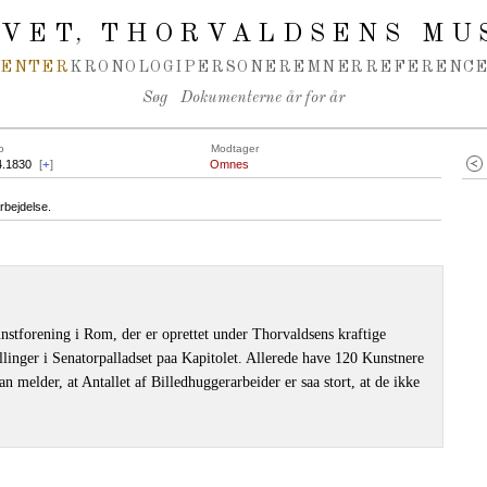
IVET
THORVALDSENS MU
,
MENTER
KRONOLOGI
PERSONER
EMNER
REFERENCE
Søg
Dokumenterne år for år
o
Modtager
4.1830
[
+
]
Omnes
rbejdelse.
nstforening i Rom, der er oprettet under Thorvaldsens kraftige
illinger i Senatorpalladset paa Kapitolet. Allerede have 120 Kunstnere
an melder, at Antallet af Billedhuggerarbeider er saa stort, at de ikke