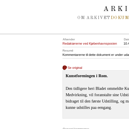
Spring navigation over
ARK
OM ARKIVET
DOKU
Afsender
Dat
Redaktørerne ved Kjøbenhavnsposten
10.
Resumé
Kommentarerne til dette dokument er under uda
Se original
Kunstforeningen i Rom.
Den tidligere heri Bladet ommeldte Ku
Medvirkning, vil foranstalte sine Udst
bidraget til den første Udstilling, og m
kunne udstilles paa eengang.
Generel kommentar