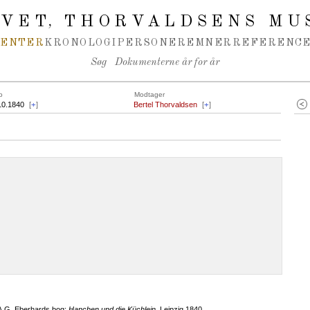
IVET
THORVALDSENS MU
,
MENTER
KRONOLOGI
PERSONER
EMNER
REFERENCE
Søg
Dokumenterne år for år
o
Modtager
10.1840
[
+
]
Bertel Thorvaldsen
[
+
]
 A.G. Eberhards bog:
Hanchen und die Küchlein
, Leipzig 1840.