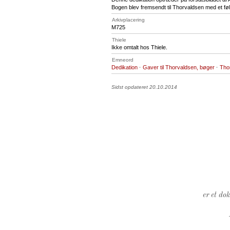
Bogen blev fremsendt til Thorvaldsen med et fø
Arkivplacering
M725
Thiele
Ikke omtalt hos Thiele.
Emneord
Dedikation
·
Gaver til Thorvaldsen, bøger
·
Tho
Sidst opdateret 20.10.2014
er et do