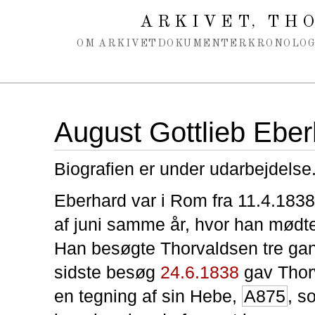
Spring navigation over
ARKIVET
THO
,
OM ARKIVET
DOKUMENTER
KRONOLOG
August Gottlieb Ebe
Biografien er under udarbejdelse
Eberhard var i Rom fra 11.4.1838 
af juni samme år, hvor han mødt
Han besøgte Thorvaldsen tre gan
sidste besøg
24.6.1838
gav Thor
en tegning af sin Hebe,
A875
, s