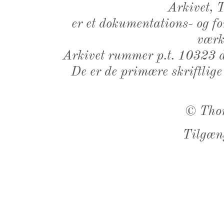
Arkivet,
er et dokumentations- og f
værk,
Arkivet rummer p.t. 10323 d
De er de primære skriftlige
©
Tho
Tilgæn