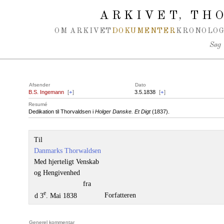
Spring navigation over
ARKIVET
THO
,
OM ARKIVET
DOKUMENTER
KRONOLOG
Søg
Afsender
Dato
B.S. Ingemann
[
+
]
3.5.1838
[
+
]
Resumé
Dedikation til Thorvaldsen i
Holger Danske. Et Digt
(1837).
Til
Danmarks Thorwaldsen
Med hjerteligt Venskab
og Hengivenhed
fra
e
Forfatteren
d 3
. Mai 1838
Generel kommentar