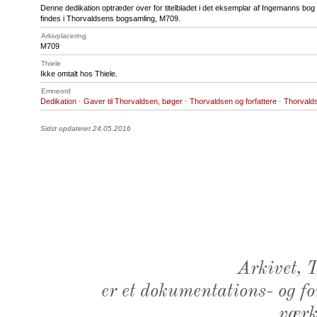
Denne dedikation optræder over for titelbladet i det eksemplar af Ingemanns bog
findes i Thorvaldsens bogsamling, M709.
Arkivplacering
M709
Thiele
Ikke omtalt hos Thiele.
Emneord
Dedikation
·
Gaver til Thorvaldsen, bøger
·
Thorvaldsen og forfattere
·
Thorvald
Sidst opdateret 24.05.2016
Arkivet,
er et dokumentations- og f
værk,