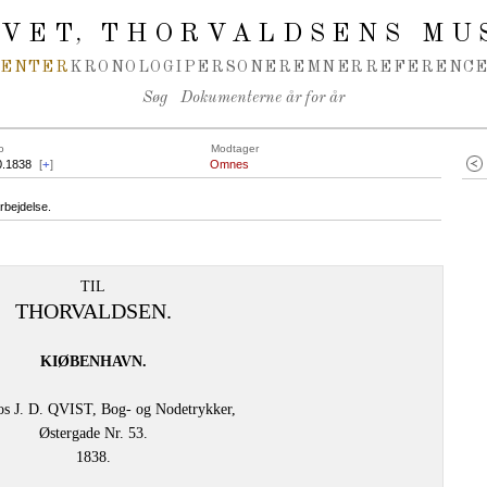
IVET
THORVALDSENS MU
,
MENTER
KRONOLOGI
PERSONER
EMNER
REFERENCE
Søg
Dokumenterne år for år
o
Modtager
0.1838
[
+
]
Omnes
rbejdelse.
TIL
THORVALDSEN.
KIØBENHAVN.
os J. D. QVIST, Bog- og Nodetrykker,
Østergade Nr. 53.
1838.