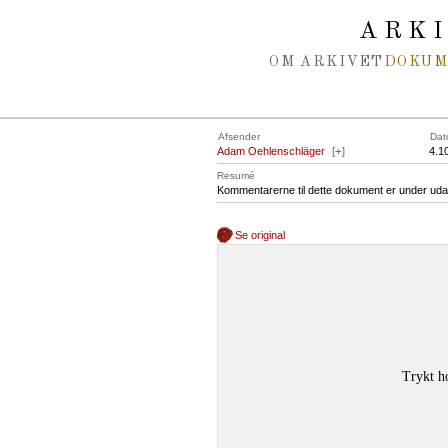
Spring navigation over
ARK
OM ARKIVET
DOKU
Afsender
Dat
Adam Oehlenschläger
[
+
]
4.1
Resumé
Kommentarerne til dette dokument er under uda
Se original
Trykt h