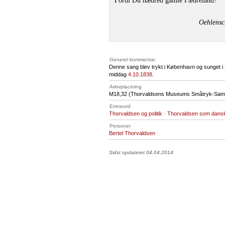
Fordi Du hædred gamle Fædreland!
Oehlensc
Generel kommentar
Denne sang blev trykt i København og sunget i
middag
4.10.1838
.
Arkivplacering
M18
,32 (Thorvaldsens Museums Småtryk-Saml
Emneord
Thorvaldsen og politik
·
Thorvaldsen som dansk
Personer
Bertel Thorvaldsen
Sidst opdateret 04.04.2014