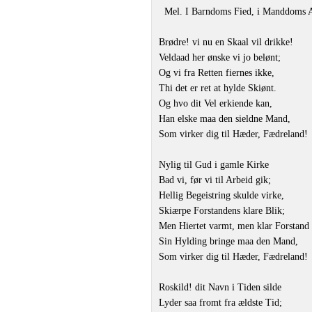
Mel. I Barndoms Fied, i Manddoms A
Brødre! vi nu en Skaal vil drikke!
Veldaad her ønske vi jo belønt;
Og vi fra Retten fiernes ikke,
Thi det er ret at hylde Skiønt.
Og hvo dit Vel erkiende kan,
Han elske maa den sieldne Mand,
Som virker dig til Hæder, Fædreland!
Nylig til Gud i gamle Kirke
Bad vi, før vi til Arbeid gik;
Hellig Begeistring skulde virke,
Skiærpe Forstandens klare Blik;
Men Hiertet varmt, men klar Forstand
Sin Hylding bringe maa den Mand,
Som virker dig til Hæder, Fædreland!
Roskild! dit Navn i Tiden silde
Lyder saa fromt fra ældste Tid;