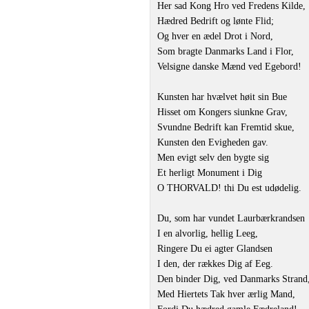
Her sad Kong Hro ved Fredens Kilde,
Hædred Bedrift og lønte Flid;
Og hver en ædel Drot i Nord,
Som bragte Danmarks Land i Flor,
Velsigne danske Mænd ved Egebord!
Kunsten har hvælvet høit sin Bue
Hisset om Kongers siunkne Grav,
Svundne Bedrift kan Fremtid skue,
Kunsten den Evigheden gav.
Men evigt selv den bygte sig
Et herligt Monument i Dig
O THORVALD! thi Du est udødelig.
Du, som har vundet Laurbærkrandsen
I en alvorlig, hellig Leeg,
Ringere Du ei agter Glandsen
I den, der rækkes Dig af Eeg.
Den binder Dig, ved Danmarks Strand
Med Hiertets Tak hver ærlig Mand,