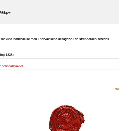
hläger.
 Roskilde i forbindelse med Thorvaldsens deltagelse i de stænderdeputeredes
ing 1838)
 nationalsymbol
Print