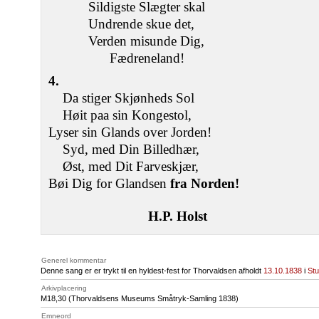
Sildigste Slægter skal
Undrende skue det,
Verden misunde Dig,
Fædreneland!
4.
Da stiger Skjønheds Sol
Høit paa sin Kongestol,
Lyser sin Glands over Jorden!
Syd, med Din Billedhær,
Øst, med Dit Farveskjær,
Bøi Dig for Glandsen
fra Norden!
H.P. Holst
Generel kommentar
Denne sang er er trykt til en hyldest-fest for Thorvaldsen afholdt
13.10.1838
i
Stu
Arkivplacering
M18
,30 (Thorvaldsens Museums Småtryk-Samling 1838)
Emneord