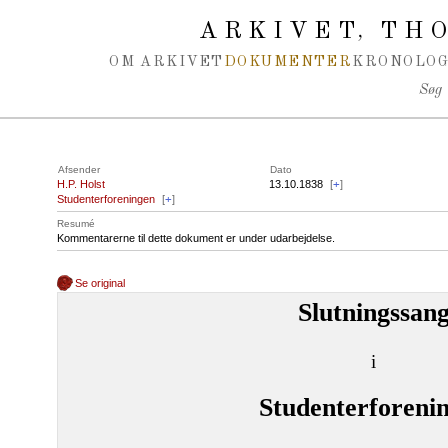
Spring navigation over
ARKIVET
THO
,
OM ARKIVET
DOKUMENTER
KRONOLOG
Søg
Afsender
Dato
H.P. Holst
13.10.1838
[
+
]
Studenterforeningen
[
+
]
Resumé
Kommentarerne til dette dokument er under udarbejdelse.
Se original
Slutningssan
i
Studenterforeni