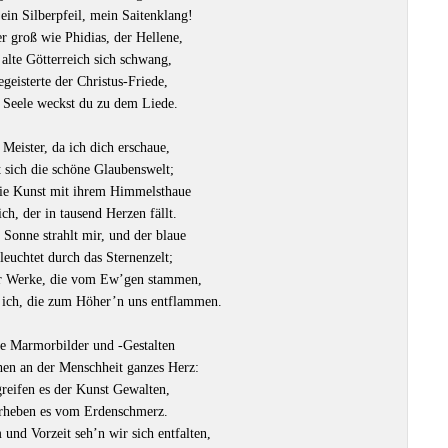
ein Silberpfeil, mein Saitenklang!
r groß wie Phidias, der Hellene,
 alte Götterreich sich schwang,
geisterte der Christus-Friede,
 Seele weckst du zu dem Liede.
Meister, da ich dich erschaue,
 sich die schöne Glaubenswelt;
ie Kunst mit ihrem Himmelsthaue
ich, der in tausend Herzen fällt.
 Sonne strahlt mir, und der blaue
leuchtet durch das Sternenzelt;
r Werke, die vom Ew’gen stammen,
 ich, die zum Höher’n uns entflammen.
ge Marmorbilder und -Gestalten
hen an der Menschheit ganzes Herz:
reifen es der Kunst Gewalten,
rheben es vom Erdenschmerz.
und Vorzeit seh’n wir sich entfalten,