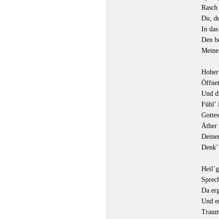
Rasch 
Du, de
In das
Den be
Meine
Hoher 
Öffnet
Und d
Fühl’ 
Gottes
Äther 
Deine
Denk’
Heil’
Sprec
Da erg
Und e
Traum 