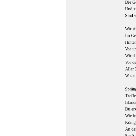
Die Ge
Und z
Sind w
Wir si
Im Gef
Hinter
Vor un
Wir si
Vor d
Aller
Was u
Sprän
Treffe
Island
Du er
Wie i
Königl
An de
Sanft