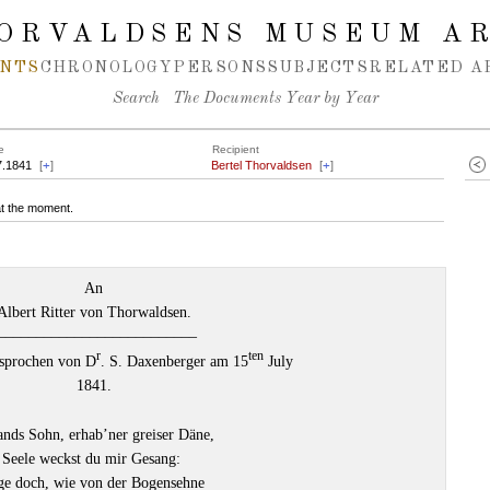
ORVALDSENS MUSEUM A
NTS
CHRONOLOGY
PERSONS
SUBJECTS
RELATED A
Search
The Documents Year by Year
e
Recipient
7.1841
[
+
]
Bertel Thorvaldsen
[
+
]
at the moment.
An
Albert Ritter von Thorwaldsen.
––––––––––––––––––––––––––
r
ten
esprochen von D
. S. Daxenberger am 15
July
1841.
nds Sohn, erhab’ner greiser Däne,
 Seele weckst du mir Gesang:
ge doch, wie von der Bogensehne