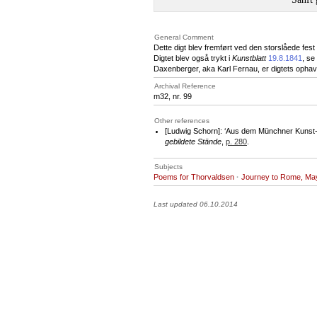
General Comment
Dette digt blev fremført ved den storslåede fest
Digtet blev også trykt i
Kunstblatt
19.8.1841
, se
Daxenberger, aka Karl Fernau, er digtets oph
Archival Reference
m32, nr. 99
Other references
[Ludwig Schorn]: ‘Aus dem Münchner Kunst- 
gebildete Stände
,
p. 280
.
Subjects
Poems for Thorvaldsen
·
Journey to Rome, Ma
Last updated 06.10.2014