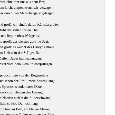
schichte tönt uns aus dem Erz;
um Licht empor, wenn wir verzagen,
ir durch den Menschengeist getragen.
nd groß, wir sind’s durch Künstlergröße,
ühl der stillen freien That;
 uns liegt rauhes Weltgetöse,
s sproßt des Geistes gold’ne Saat.
nd groß: es weicht des Daseyns Blöße
em Leben in der Sel’gen Rath:
 Zeiten Dauer hat bezwungen,
nsterblich dem Gemüth entsprungen.
ge doch, wie von der Bogensehne
nd schön der Pfeil, mein Saitenklang!
s Sprosse, wunderbarer Däne,
weckst im Herzen den Gesang.
m Norden zieh’n die Silberschwäne,
ich: so lebe Du noch lang
m blonden Belt, am blauen Meere,
 geweigt vom Ruhm und von der Ehre.