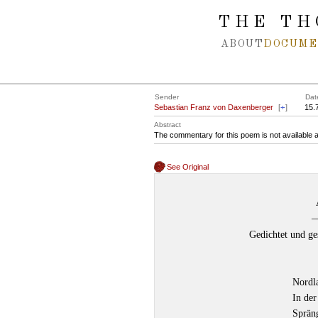
Spring navigation over
THE TH
ABOUT
DOCUME
Sender
Dat
Sebastian Franz von Daxenberger
[
+
]
15.
Abstract
The commentary for this poem is not available 
See Original
–
Gedichtet und g
Nordla
In der
Sprän