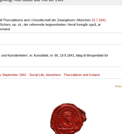
 til Thorvaldsens ære i
Gesellschaft der Zwanglosen
i München
15.7.1841
.
 Schorn, op. cit., der refererede begivenheden. Heraf fremgår også, at
avsmand.
und Künstlerleben’, in:
Kunstblatt
, nr. 66, 19.8.1841, bilag til
Morgenblatt für
y-September 1841
·
Social Life, elsewhere
·
Thorvaldsen and Iceland
Print