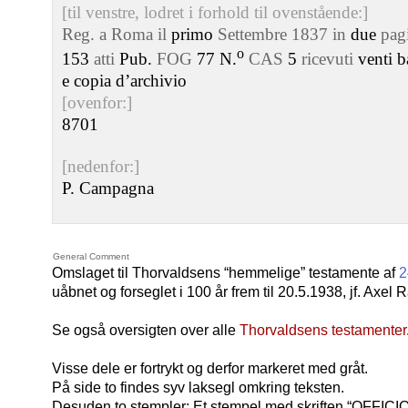
[til venstre, lodret i forhold til ovenstående:]
Reg. a Roma il
primo
Settembre 1837 in
due
pag
o
153
atti
Pub.
FOG
77 N.
CAS
5
ricevuti
venti b
e copia d’archivio
[ovenfor:]
8701
[nedenfor:]
P. Campagna
General Comment
Omslaget til Thorvaldsens “hemmelige” testamente af
2
uåbnet og forseglet i 100 år frem til 20.5.1938, jf. Axel R
Se også oversigten over alle
Thorvaldsens testamenter
Visse dele er fortrykt og derfor markeret med gråt.
På side to findes syv laksegl omkring teksten.
Desuden to stempler: Et stempel med skriften “OFF