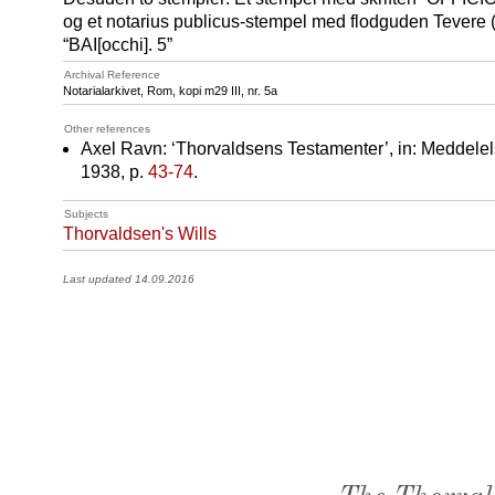
og et notarius publicus-stempel med flodguden Tevere (
“BAI[occhi]. 5”
Archival Reference
Notarialarkivet, Rom, kopi m29
III
, nr. 5a
Other references
Axel Ravn: ‘Thorvaldsens Testamenter’, in: Meddele
1938, p.
43-74
.
Subjects
Thorvaldsen's Wills
Last updated 14.09.2016