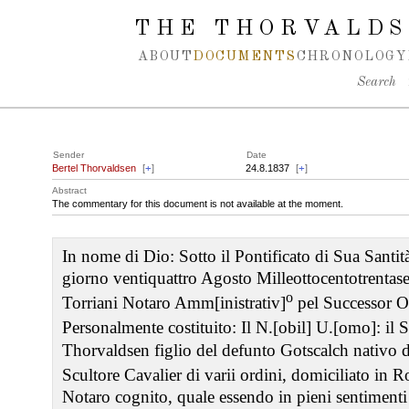
Spring navigation over
THE THORVALDS
ABOUT
DOCUMENTS
CHRONOLOGY
Search
Sender
Date
Bertel Thorvaldsen
[
+
]
24.8.1837
[
+
]
Abstract
The commentary for this document is not available at the moment.
In nome di Dio: Sotto il Pontificato di Sua Sant
giorno ventiquattro Agosto Milleottocentotrentas
o
Torriani Notaro Amm[inistrativ]
pel Successor Of
Personalmente costituito: Il N.[obil] U.[omo]: il S
Thorvaldsen figlio del defunto Gotscalch nativo
Scultore Cavalier di varii ordini, domiciliato in 
Notaro cognito, quale essendo in pieni sentimenti