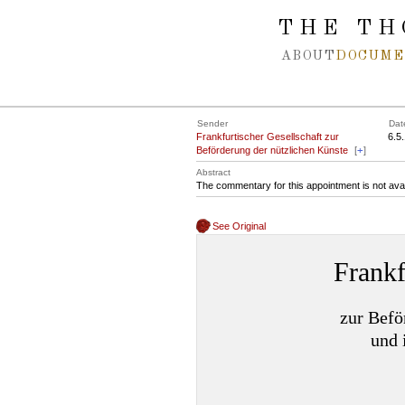
Spring navigation over
THE TH
ABOUT
DOCUME
Sender
Dat
Frankfurtischer Gesellschaft zur
6.5
Beförderung der nützlichen Künste
[
+
]
Abstract
The commentary for this appointment is not ava
See Original
Frankf
zur Befö
und 