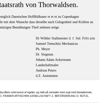
taatsrath von Thorwaldsen.
eniglich Daenischen HofBildhauer et et et zu Copenhagen
de mit dem Wunsche dass derselbe nach Gelegenheit und Kräften an
nnützigen Bemühungen Theil nehmen möge.
Dr Wöhler Stallmeister d. f. Std. Frfrt a/m
Samuel Temschitz Mechanicus
Ph. Meyer
Dr. Stegman.
Johann Adam Ackermann
Landschaftmaler
Andreas Peters
d.Z. Assistenten.
byvåben omkranset af egeløv og midt på stemplet med segl med bistademotiv,
IEGEL D. FRANKFURTISCHEN GESELLSCHAFT Z. BEFÖRDERUNG D. NÜTZL.