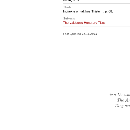
m29A, nr. 9
Thiele
Indirekte omtalt hos Thiele III, p. 68.
Subjects
Thorvaldsen's Honorary Titles
Last updated 15.11.2014
is a Docume
The Ar
They are