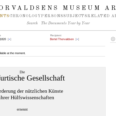
ORVALDSENS MUSEUM A
NTS
CHRONOLOGY
PERSONS
SUBJECTS
RELATED A
Search
The Documents Year by Year
e
Recipient
.1820
[
+
]
Bertel Thorvaldsen
[
+
]
ilable at the moment.
Die
urtische Gesellschaft
rderung der nützlichen Künste
ihrer Hülfswissenschaften
ernennt