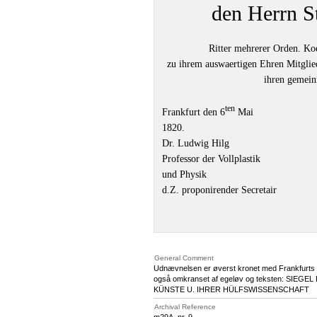
den Herrn S
Ritter mehrerer Orden. Ko
zu ihrem auswaertigen Ehren Mitglie
ihren gemei
ten
Frankfurt den 6
Mai
1820.
Dr. Ludwig Hilg
Professor der Vollplastik
und Physik
d.Z. proponirender Secretair
General Comment
Udnævnelsen er øverst kronet med Frankfurts 
også omkranset af egeløv og teksten: S
KÜNSTE U. IHRER HÜLFSWISSENSCHAFT
Archival Reference