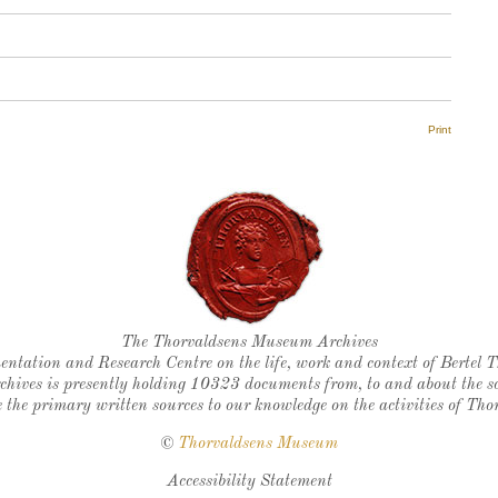
Print
Thorvaldsen's seal
The Thorvaldsens Museum Archives
ntation and Research Centre on the life, work and context of Bertel 
chives is presently holding 10323 documents from, to and about the sc
 the primary written sources to our knowledge on the activities of Tho
©
Thorvaldsens Museum
Accessibility Statement