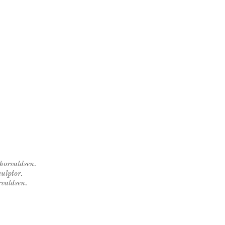
Thorvaldsen.
ulptor.
rvaldsen.