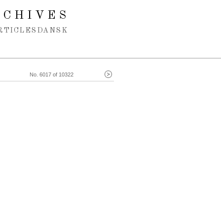
RCHIVES
RTICLES
DANSK
No. 6017 of 10322