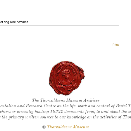
evet dog ikke nævnes.
Print
Thorvaldsen's seal
The Thorvaldsens Museum Archives
ntation and Research Centre on the life, work and context of Bertel 
chives is presently holding 10322 documents from, to and about the sc
 the primary written sources to our knowledge on the activities of Tho
©
Thorvaldsens Museum