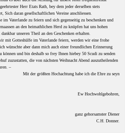
geehrtester Herr Etats Rath, bey dem jeder derselben stets
 Sich daran gesellschaftlichen Vereine anschliessen.
 im Vaterlande zu feiern und sich gegenseitig zu beschenken und
ermaassen an den heimathlichen Herd zu knüpfen hat uns hohen
 dankbar unseren Theil an den Geschenken erhalten.
r mit Gotteshülfe im Vaterlande feiern, werden wir eine frohe
ich wünschte aber dann mich auch einer freundlichen Erinnerung
u können und bin deshalb so frey Ihnen hiebey 50 Scudi zu senden
ehuf zuzustatten, die von nächsten Weihnacht Abend auszutheilenden
ren. –
Mit der größten Hochachtung habe ich die Ehre zu seyn
Ew Hochwohlgebohren,
ganz gehorsamster Diener
C.H. Donner.