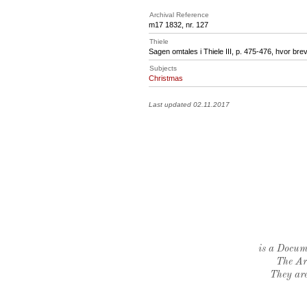
Archival Reference
m17 1832, nr. 127
Thiele
Sagen omtales i Thiele III, p. 475-476, hvor br
Subjects
Christmas
Last updated 02.11.2017
is a Docume
The Ar
They are