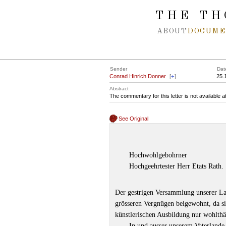
Spring navigation over
THE TH
ABOUT
DOCUME
Sender
Dat
Conrad Hinrich Donner
[
+
]
25.
Abstract
The commentary for this letter is not available 
See Original
Hochwohlgebohrner
Hochgeehrtester Herr Etats Rath.
Der gestrigen Versammlung unserer La
grösseren Vergnügen beigewohnt, da si
künstlerischen Ausbildung nur wohlthä
In und ausser unserem Vaterlande