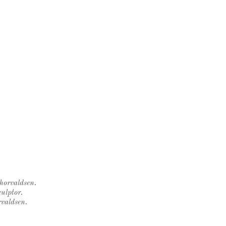
Thorvaldsen.
ulptor.
rvaldsen.