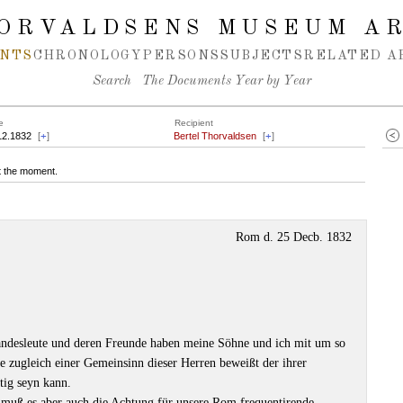
ORVALDSENS MUSEUM A
NTS
CHRONOLOGY
PERSONS
SUBJECTS
RELATED A
Search
The Documents Year by Year
e
Recipient
12.1832
[
+
]
Bertel Thorvaldsen
[
+
]
at the moment.
Rom d. 25 Decb. 1832
ndesleute und deren Freunde haben meine Söhne und ich mit um so
e zugleich einer Gemeinsinn dieser Herren beweißt der ihrer
tig seyn kann.
 muß es aber auch die Achtung für unsere Rom frequentirende