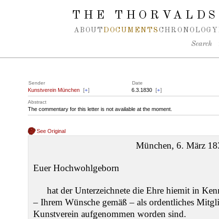
Spring navigation over
THE THORVALDS
ABOUT
DOCUMENTS
CHRONOLOGY
Search
Sender
Date
Kunstverein München
[
+
]
6.3.1830
[
+
]
Abstract
The commentary for this letter is not available at the moment.
See Original
München, 6. März 18
Euer Hochwohlgeborn
hat der Unterzeichnete die Ehre hiemit in Ken
– Ihrem Wünsche gemäß – als ordentliches Mitgli
Kunstverein aufgenommen worden sind.