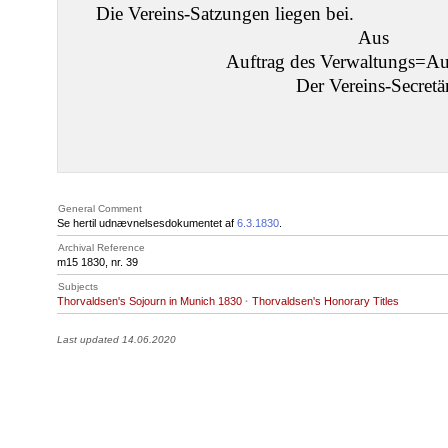
Die Vereins-Satzungen liegen bei.
Aus
Auftrag des Verwaltungs=Au
Der Vereins-Secretä
General Comment
Se hertil udnævnelsesdokumentet af
6.3.1830
.
Archival Reference
m15 1830, nr. 39
Subjects
Thorvaldsen's Sojourn in Munich 1830
·
Thorvaldsen's Honorary Titles
Last updated 14.06.2020