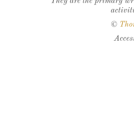
They are the primary wri
activit
©
Tho
Acces