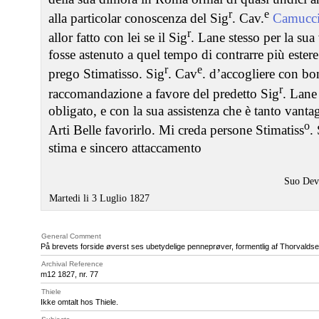
r
e
alla particolar conoscenza del Sig
. Cav.
Camucci
r
allor fatto con lei se il Sig
. Lane stesso per la sua
fosse astenuto a quel tempo di contrarre più ester
r
e
prego Stimatisso. Sig
. Cav
. d’accogliere con bo
r
raccomandazione a favore del predetto Sig
. Lane
obligato, e con la sua assistenza che è tanto vanta
o
Arti Belle favorirlo. Mi creda persone Stimatiss
.
stima e sincero attaccamento
Suo Dev
Martedi li 3 Luglio 1827
General Comment
På brevets forside øverst ses ubetydelige penneprøver, formentlig af Thorvaldse
Archival Reference
m12 1827, nr. 77
Thiele
Ikke omtalt hos Thiele.