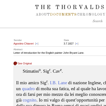
Spring navigation over
THE THORVALDS
ABOUT
DOCUMENTS
CHRONOLOGY
Search
Sender
Date
Agostino Chiaveri
[
+
]
3.7.1827
[
+
]
Abstract
Letter of introduction for the English painter John Bryant Lane.
See Original
o
r
e
Stimatiss
. Sig
. Cav
.
r
Il mio amico Sig
.
I.B. Lane
di nazione Inglese, 
un
quadro
di molta sua fatica, ed al quale ha lav
ora di farsi per mio mezzo da lei meglio conoscere
già
cognito
. Io mi valgo di quest’opportunità per 
della sua dimora in Roma ormai di quasi undici an