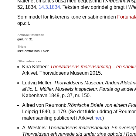
Maleriet omtaltes også med begejstring i
Kjøbenhavnsp
52, 1834,
14.3.1834
. Teksten blev oprindelig bragt i
Wie
Som model for fiskerens kone er sabinerinden
Fortunat
op.cit.
Archival Reference
gmI, nr. 31
Thiele
Ikke omtalt hos Thiele.
Other references
Kira Kofoed:
Thorvaldsens malerisamling – en samli
Arkivet, Thorvaldsens Museum 2015.
Ludvig Müller:
Thorvaldsens Museum. Anden Afdelin
af lic. L. Müller, Museets Inspecteur. Første og andet
København 1849, p. 37, nr. 150.
Alfred von Reumont:
Römische Briefe von einem Flo
Leipzig 1840, p. 179. (Se det fulde uddrag af Reum
malerisamling publiceret i Arkivet
her
.)
A. Westers:
Thorvaldsens malerisamling. En oversigt
Thorvaldsen erhvervede sig under sine ophold i Ro