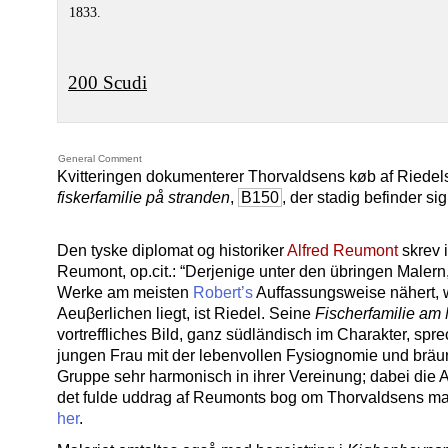
1833.
200 Scudi
General Comment
Kvitteringen dokumenterer Thorvaldsens køb af Riedel
fiskerfamilie på stranden
,
B150
, der stadig befinder si
Den tyske diplomat og historiker
Alfred Reumont
skrev i
Reumont, op.cit.: “Derjenige unter den übringen Malern,
Werke am meisten
Robert’s
Auffassungsweise nähert, w
Aeuβerlichen liegt, ist Riedel. Seine
Fischerfamilie am
vortreffliches Bild, ganz südländisch im Charakter, sp
jungen Frau mit der lebenvollen Fysiognomie und bräun
Gruppe sehr harmonisch in ihrer Vereinung; dabei die Au
det fulde uddrag af Reumonts bog om Thorvaldsens male
her
.