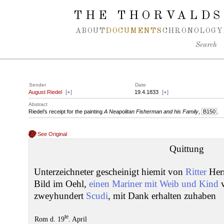
Spring navigation over
THE THORVALDS
ABOUT
DOCUMENTS
CHRONOLOGY
Search
Sender
Date
August Riedel
[
+
]
19.4.1833
[
+
]
Abstract
Riedel’s receipt for the painting
A Neapolitan Fisherman and his Family
,
B150
.
See Original
Quittung
Unterzeichneter gescheinigt hiemit von
Ritter
Herr
Bild im Oehl,
einen Mariner mit Weib und Kind
v
zweyhundert
Scudi
, mit Dank erhalten zuhaben
te
Rom d. 19
. April