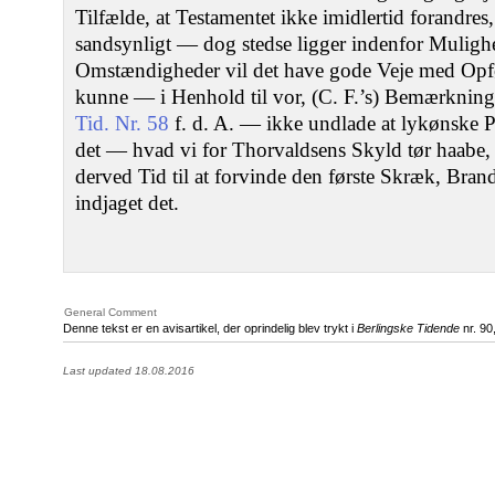
Tilfælde, at Testamentet ikke imidlertid forandre
sandsynligt — dog stedse ligger indenfor Muligh
Omstændigheder vil det have gode Veje med Opfø
kunne — i Henhold til vor, (C. F.’s) Bemærkning
Tid. Nr. 58
f. d. A. — ikke undlade at lykønske P
det — hvad vi for Thorvaldsens Skyld tør haabe, 
derved Tid til at forvinde den første Skræk, Bran
indjaget det.
General Comment
Denne tekst er en avisartikel, der oprindelig blev trykt i
Berlingske Tidende
nr. 90
Last updated 18.08.2016