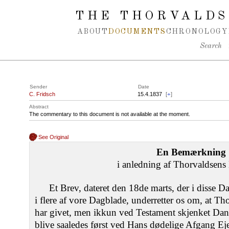
Spring navigation over
THE THORVALDS
ABOUT
DOCUMENTS
CHRONOLOGY
Search
Sender
Date
C. Fridsch
15.4.1837
[
+
]
Abstract
The commentary to this document is not available at the moment.
See Original
En Bemærkning
i anledning af Thorvaldsen
Et Brev, dateret den 18de marts, der i disse 
i flere af vore Dagblade, underretter os om, at Th
har givet, men ikkun ved Testament skjenket Dan
blive saaledes først ved Hans dødelige Afgang Ejer