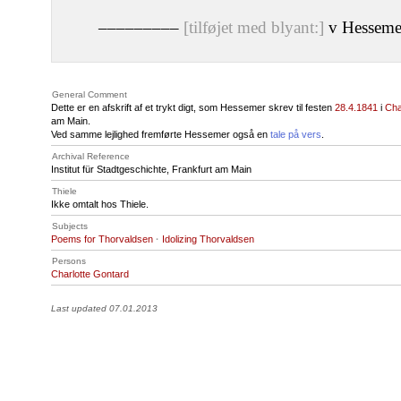
–––––––––
[tilføjet med blyant:]
v Hesseme
General Comment
Dette er en afskrift af et trykt digt, som Hessemer skrev til festen
28.4.1841
i
Cha
am Main.
Ved samme lejlighed fremførte Hessemer også en
tale på vers
.
Archival Reference
Institut für Stadtgeschichte, Frankfurt am Main
Thiele
Ikke omtalt hos Thiele.
Subjects
Poems for Thorvaldsen
·
Idolizing Thorvaldsen
Persons
Charlotte Gontard
Last updated 07.01.2013