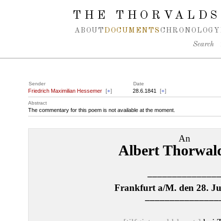
Spring navigation over
THE THORVALDS
ABOUT
DOCUMENTS
CHRONOLOGY
Search
Sender
Date
Friedrich Maximilian Hessemer
[
+
]
28.6.1841
[
+
]
Abstract
The commentary for this poem is not available at the moment.
An
Albert Thorwal
––––––––––––––
Frankfurt a/M. den 28. Ju
–––––––––––––––