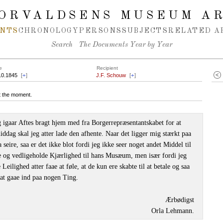
ORVALDSENS MUSEUM A
NTS
CHRONOLOGY
PERSONS
SUBJECTS
RELATED A
Search
The Documents Year by Year
e
Recipient
10.1845
[
+
]
J.F. Schouw
[
+
]
at the moment.
igaar Aftes bragt hjem med fra Borgerrepræsentantskabet for at
dag skal jeg atter lade den afhente. Naar det ligger mig stærkt paa
ire, saa er det ikke blot fordi jeg ikke seer noget andet Middel til
e og vedligeholde Kjærlighed til hans Musæum, men især fordi jeg
Leilighed atter faae at føle, at de kun ere skabte til at betale og saa
l at gaae ind paa nogen Ting.
Ærbødigst
Orla Lehmann.