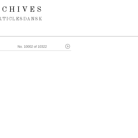
RCHIVES
RTICLES
DANSK
No. 10002 of 10322