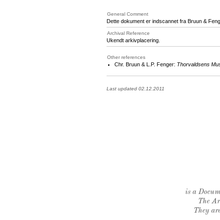
General Comment
Dette dokument er indscannet fra Bruun & Fenger
Archival Reference
Ukendt arkivplacering.
Other references
Chr. Bruun & L.P. Fenger:
Thorvaldsens Mu
Last updated 02.12.2011
is a Docume
The Ar
They are