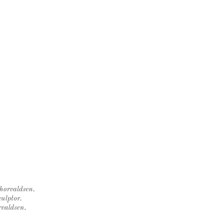
Thorvaldsen.
ulptor.
rvaldsen.