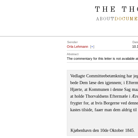
Spring navigation over
THE TH
ABOUT
DOCUME
Sender
Dat
Orla Lehmann
[
+
]
10.
Abstract
The commentary for this letter is not available 
Vedlagte Committeebetænkning har jeg 
bede Dem læse den igjennem; i Eftermid
Hjærte, at Kommunen i denne Sag maa se
at holde Thorvaldsens Eftermæle i Ær
frygter for, at hvis Borgerne ved denne 
kastes tilside, faaer man dem aldrig ti
Kjøbenhavn den 10de Oktober 1845.