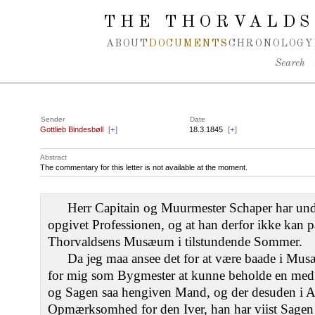
Spring navigation over
THE THORVALDS
ABOUT
DOCUMENTS
CHRONOLOGY
Search
Sender
Date
Gottlieb Bindesbøll
[
+
]
18.3.1845
[
+
]
Abstract
The commentary for this letter is not available at the moment.
Herr Capitain og Muurmester Schaper har unde
opgivet Professionen, og at han derfor ikke kan 
Thorvaldsens Musæum i tilstundende Sommer.
Da jeg maa ansee det for at være baade i Musæ
for mig som Bygmester at kunne beholde en med d
og Sagen saa hengiven Mand, og der desuden i 
Opmærksomhed for den Iver, han har viist Sagen f