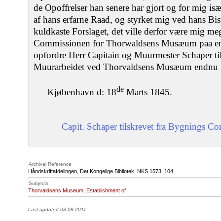
de Opoffrelser han senere har gjort og for mig is
af hans erfarne Raad, og styrket mig ved hans Bi
kuldkaste Forslaget, det ville derfor være mig m
Commissionen for Thorwaldsens Musæum paa en
opfordre Herr Capitain og Muurmester Schaper til
Muurarbeidet ved Thorvaldsens Musæum endnu 
de
Kjøbenhavn d: 18
Marts 1845.
Capit. Schaper tilskrevet fra Bygnings C
Archival Reference
Håndskriftafdelingen, Det Kongelige Bibliotek,
NKS 1573
, 104
Subjects
Thorvaldsens Museum, Establishment of
Last updated 03.08.2011