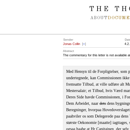
Spring navigation over
THE TH
ABOUT
DOCUME
Sender
Dat
Jonas Collin
[
+
]
4.2
Abstract
The commentary for this letter is not available 
Med Hensyn til de Forpligtelser, som
undertegnede, kan Commissionen ikke u
fremsatte Tilbud, at ville udføre alt
Mestersalair; et Tilbud, hvis Værd ma
Deres Side havde Commissionen, i For
Dem Arbeidet, naar
dets
dens bygnings
Beregninger, hvorpaa Hovedoverslaget 
paahviler os som Delegerede paa dens V
største Oekonomie [maatte] iagttages, s
ogsaa haabe at Hr Capitainen, der sel