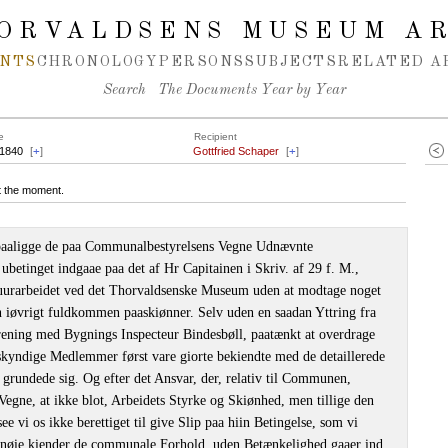
ORVALDSENS MUSEUM A
NTS
CHRONOLOGY
PERSONS
SUBJECTS
RELATED A
Search
The Documents Year by Year
e
Recipient
.1840
[
+
]
Gottfried Schaper
[
+
]
at the moment.
 paaligge de paa Communalbestyrelsens Vegne Udnævnte
betinget indgaae paa det af Hr Capitainen i Skriv. af 29 f. M.,
 Muurarbeidet ved det Thorvaldsenske Museum uden at modtage noget
n iøvrigt fuldkommen paaskiønner. Selv uden en saadan Yttring fra
ening med Bygnings Inspecteur Bindesbøll, paatænkt at overdrage
kyndige Medlemmer først vare giorte bekiendte med de detaillerede
grundede sig. Og efter det Ansvar, der, relativ til Communen,
egne, at ikke blot, Arbeidets Styrke og Skiønhed, men tillige den
ee vi os ikke berettiget til give Slip paa hiin Betingelse, som vi
v nøie kiender de communale Forhold, uden Betænkelighed gaaer ind