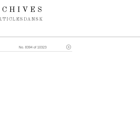
RCHIVES
RTICLES
DANSK
No. 8394 of 10323