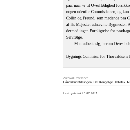
paa, naar vi til Overflødighed forsikkre
nogen udenfor Commissionen, og
kun 
Collin og Freund, som mødende paa Co
af Hs Majestæt udnævnte Bygmester. 
dermed ingen Forpligtelse
for
paadrage
Selvfølge.
Man udbede sig, herom Deres beh
Bygnings Commiss. for Thorvaldsens 
Archival Reference
Håndskriftafdelingen, Det Kongelige Bibliotek,
N
Last updated 15.07.2011