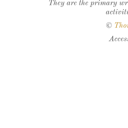
They are the primary wri
activit
©
Tho
Acces