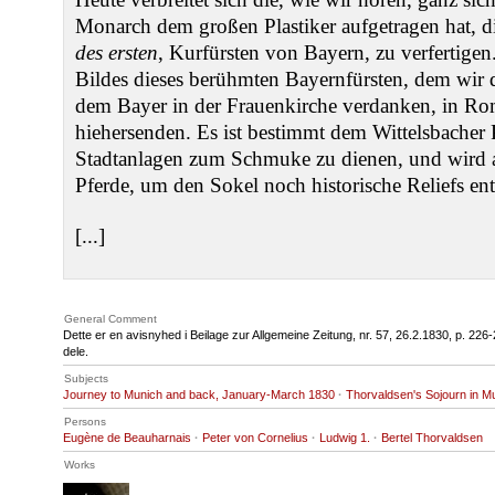
Monarch dem großen Plastiker aufgetragen hat, d
des ersten
, Kurfürsten von Bayern, zu verfertigen
Bildes dieses berühmten Bayernfürsten, dem wi
dem Bayer in der Frauenkirche verdanken, in R
hiehersenden. Es ist bestimmt dem Wittelsbacher 
Stadtanlagen zum Schmuke zu dienen, und wird 
Pferde, um den Sokel noch historische Reliefs ent
[...]
General Comment
Dette er en avisnyhed i Beilage zur Allgemeine Zeitung, nr. 57, 26.2.1830, p. 22
dele.
Subjects
Journey to Munich and back, January-March 1830
·
Thorvaldsen's Sojourn in M
Persons
Eugène de Beauharnais
·
Peter von Cornelius
·
Ludwig 1.
·
Bertel Thorvaldsen
Works