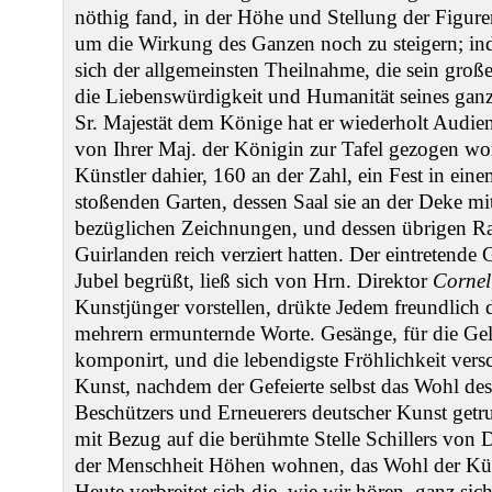
nöthig fand, in der Höhe und Stellung der Figure
um die Wirkung des Ganzen noch zu steigern; indeß
sich der allgemeinsten Theilnahme, die sein gr
die Liebenswürdigkeit und Humanität seines ganz
Sr. Majestät dem Könige hat er wiederholt Audien
von Ihrer Maj. der Königin zur Tafel gezogen w
Künstler dahier, 160 an der Zahl, ein Fest in ein
stoßenden Garten, dessen Saal sie an der Deke mi
bezüglichen Zeichnungen, und dessen übrigen 
Guirlanden reich verziert hatten. Der eintretend
Jubel begrüßt, ließ sich von Hrn. Direktor
Cornel
Kunstjünger vorstellen, drükte Jedem freundlich 
mehrern ermunternde Worte. Gesänge, für die Gel
komponirt, und die lebendigste Fröhlichkeit versc
Kunst, nachdem der Gefeierte selbst das Wohl des
Beschützers und Erneuerers deutscher Kunst getr
mit Bezug auf die berühmte Stelle Schillers von 
der Menschheit Höhen wohnen, das Wohl der Küns
Heute verbreitet sich die, wie wir hören, ganz sic