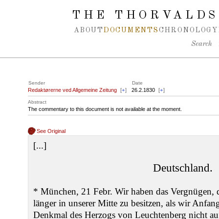
Spring navigation over
THE THORVALDS
ABOUT
DOCUMENTS
CHRONOLOGY
Search
Sender
Date
Redaktørerne ved Allgemeine Zeitung
[
+
]
26.2.1830
[
+
]
Abstract
The commentary to this document is not available at the moment.
See Original
[...]
Deutschland.
* München, 21 Febr. Wir haben das Vergnügen, 
länger in unserer Mitte zu besitzen, als wir Anfan
Denkmal des Herzogs von Leuchtenberg nicht auf