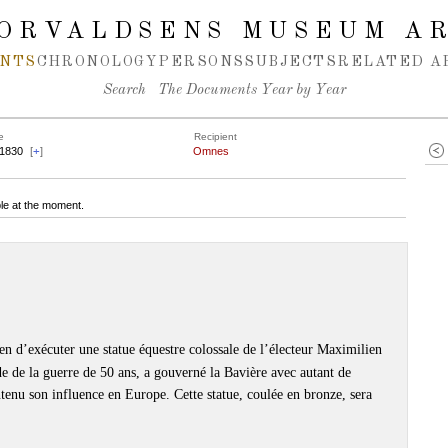
ORVALDSENS MUSEUM A
NTS
CHRONOLOGY
PERSONS
SUBJECTS
RELATED A
Search
The Documents Year by Year
e
Recipient
.1830
[
+
]
Omnes
le at the moment.
en d’exécuter une statue équestre colossale de l’électeur Maximilien
e de la guerre de 50 ans, a gouverné la Bavière avec autant de
tenu son influence en Europe. Cette statue, coulée en bronze, sera