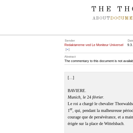
Spring navigation over
THE TH
ABOUT
DOCUME
Sender
Dat
Redaktørerne ved Le Moniteur Universel
9.3
[
+
]
Abstract
The commentary to this document is not availab
[...]
BAVIERE.
Munich, le
24
février
.
Le roi a chargé le chevalier Thorwalds
er
1
, qui, pendant la malheureuse périod
courage que de persévérance, et a main
érigée sur la place de Wittelsbach.