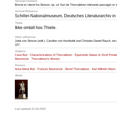
General Comment
Brevet er citeret fra Simson, op. cit. Kun de Thorvaldsen-relevante passager er 
Archival Reference
Schiller-Nationalmuseum, Deutsches Literaturarchiv in 
Thiele
Ikke omtalt hos Thiele.
Other references
Jutta von Simson (edit.):
Caroline von Humboldt und Christian Daniel Rauch, ein
327.
Subjects
Casa Buti
·
Characterizations of Thorvaldsen
·
Equestrian Statue of Józef Ponia
Mackenzie
·
Thorvaldsen's Women
Persons
Anna Maria Buti
·
Frances Mackenzie
·
Bertel Thorvaldsen
·
Karl Wilhelm Wach
Works
Last updated 11.04.2020