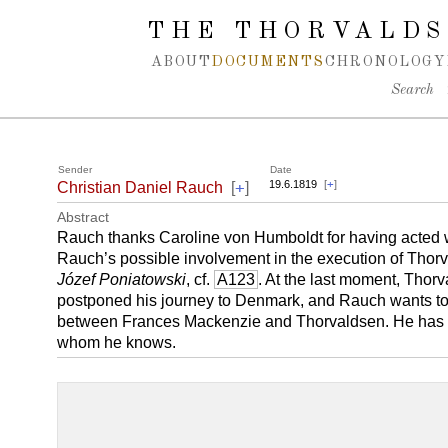
Spring navigation over
THE THORVALDS
ABOUT
DOCUMENTS
CHRONOLOGY
Search
Sender
Date
+
19.6.1819
[
+
]
Christian Daniel Rauch
[
]
Abstract
Rauch thanks Caroline von Humboldt for having acted w
Rauch’s possible involvement in the execution of Thorv
Józef Poniatowski
, cf.
A123
. At the last moment, Tho
postponed his journey to Denmark, and Rauch wants t
between Frances Mackenzie and Thorvaldsen. He has 
whom he knows.