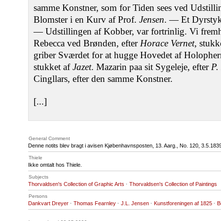
samme Konstner, som for Tiden sees ved Udstill
Blomster i en Kurv af Prof.
Jensen
. — Et Dyrstyk
— Udstillingen af Kobber, var fortrinlig. Vi fre
Rebecca ved Brønden, efter
Horace Vernet
, stukk
griber Sværdet for at hugge Hovedet af Holopher
stukket af
Jazet
. Mazarin paa sit Sygeleje, efter
P.
Cingllars, efter den samme Konstner.
[...]
General Comment
Denne notits blev bragt i avisen Kjøbenhavnsposten, 13. Aarg., No. 120, 3.5.183
Thiele
Ikke omtalt hos Thiele.
Subjects
Thorvaldsen's Collection of Graphic Arts
·
Thorvaldsen's Collection of Paintings
Persons
Dankvart Dreyer
·
Thomas Fearnley
·
J.L. Jensen
·
Kunstforeningen af 1825
·
B