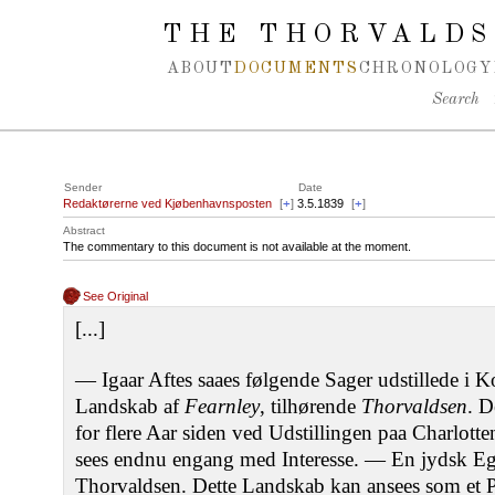
Spring navigation over
THE THORVALDS
ABOUT
DOCUMENTS
CHRONOLOGY
Search
Sender
Date
Redaktørerne ved Kjøbenhavnsposten
[
+
]
3.5.1839
[
+
]
Abstract
The commentary to this document is not available at the moment.
See Original
[...]
— Igaar Aftes saaes følgende Sager udstillede i K
Landskab af
Fearnley
, tilhørende
Thorvaldsen
. D
for flere Aar siden ved Udstillingen paa Charlott
sees endnu engang med Interesse. — En jydsk E
Thorvaldsen. Dette Landskab kan ansees som et P