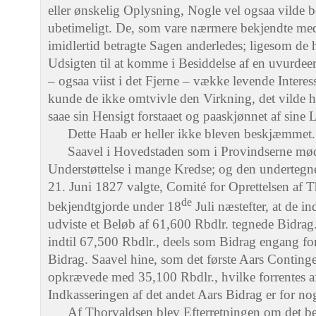
eller ønskelig Oplysning, Nogle vel ogsaa vilde b
ubetimeligt. De, som vare nærmere bekjendte me
imidlertid betragte Sagen anderledes; ligesom de 
Udsigten til at komme i Besiddelse af en uvurdee
– ogsaa viist i det Fjerne – vække levende Intere
kunde de ikke omtvivle den Virkning, det vilde 
saae sin Hensigt forstaaet og paaskjønnet af sin
Dette Haab er heller ikke bleven beskjæmmet.
Saavel i Hovedstaden som i Provindserne mødt
Understøttelse i mange Kredse; og den undertegn
21. Juni 1827 valgte, Comité for Oprettelsen af
de
bekjendtgjorde under 18
Juli næstefter, at de in
udviste et Beløb af 61,600 Rbdlr. tegnede Bidrag.
indtil 67,500 Rbdlr., deels som Bidrag engang for 
Bidrag. Saavel hine, som det første Aars Contingen
opkrævede med 35,100 Rbdlr., hvilke forrentes 
Indkasseringen af det andet Aars Bidrag er for n
Af Thorvaldsen blev Efterretningen om det 