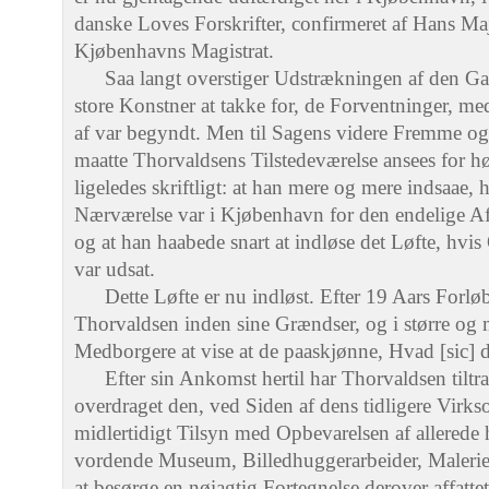
danske Loves Forskrifter, confirmeret af Hans Maje
Kjøbenhavns Magistrat.
Saa langt overstiger Udstrækningen af den Ga
store Konstner at takke for, de Forventninger, med
af var begyndt. Men til Sagens videre Fremme og 
maatte Thorvaldsens Tilstedeværelse ansees for hø
ligeledes skriftligt: at han mere og mere indsaae
Nærværelse var i Kjøbenhavn for den endelige Af
og at han haabede snart at indløse det Løfte, hvis
var udsat.
Dette Løfte er nu indløst. Efter 19 Aars Forlø
Thorvaldsen inden sine Grændser, og i større og
Medborgere at vise at de paaskjønne, Hvad [sic] d
Efter sin Ankomst hertil har Thorvaldsen tilt
overdraget den, ved Siden af dens tidligere Virks
midlertidigt Tilsyn med Opbevarelsen af allerede
vordende Museum, Billedhuggerarbeider, Malerier,
at besørge en nøiagtig Fortegnelse derover affat