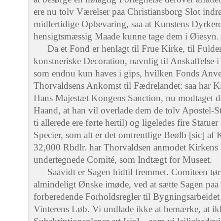
ere nu tolv Værelser paa Christiansborg Slot indr
midlertidige Opbevaring, saa at Kunstens Dyrker
hensigtsmæssig Maade kunne tage dem i Øiesyn.
Da et Fond er henlagt til Frue Kirke, til Ful
konstneriske Decoration, navnlig til Anskaffelse
som endnu kun haves i gips, hvilken Fonds Anven
Thorvaldsens Ankomst til Fædrelandet: saa har K
Hans Majestæt Kongens Sanction, nu modtaget de
Haand, at han vil overlade dem de tolv Apostel-St
ti allerede ere førte hertil) og ligeledes fire Statu
Specier, som alt er det omtrentlige Beølb [sic] a
32,000 Rbdlr. har Thorvaldsen anmodet Kirkens Be
undertegnede Comité, som Indtægt for Museet.
Saavidt er Sagen hidtil fremmet. Comiteen tø
almindeligt Ønske imøde, ved at sætte Sagen paa 
forberedende Forholdsregler til Bygningsarbeidet
Vinterens Løb. Vi undlade ikke at bemærke, at ikk