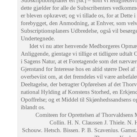
Subskriptionsplaner ert [sic] – som vi leilighedsv
dette gjælder for alle de Subscribenters vedkom
er bleven opkrævet; og vi tillade os, for at Dette 
forebygget, den Anmodning, at Enhver, som velvi
Subscriptionsplaners Udbredelse, også vil besørge
Undertegnede.
Idet vi nu atter henvende Medborgeres Opmæ
Anliggende, gientage vi tillige et tidligere udtalt 
i Sagens Natur, at et Foretagende som det nærvær
Gjenstand for Interesse hos en altid større Deel af
overbeviist om, at det fremdeles vil være anbefal
Deeltagelse, der betragter Opførelsen af det Th
national Hylding af Konstens Storhed, en Erkjende
Opoffrelse; og et Middel til Skjønhedssandsens 
iblandt os.
Comiteen for Oprettelsen af Thorvaldsen
Collin. H. N. Claussen J. Thiele. N.
Schouw. Hetsch. Bissen. P. B. Scavenius. Gamst.