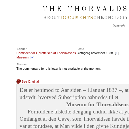
Spring navigation over
THE THORVALDS
ABOUT
DOCUMENTS
CHRONOLOGY
Search
Sender
Date
Comitteen for Oprettelsen af Thorvaldsens
Antagelig november 1838
[
+
]
Museum
[
+
]
Abstract
The commentary for this letter is not available at the moment.
See Original
Det er henimod to Aar siden – i Januar 1837 –, at
udstedt, hvorved Subscription aabnedes til et
Museum for Thorvaldsens
Forholdene tilstedte dengang endnu ikke at y
Omfanget af den Gave, som Thorvaldsen havde til
var at forudsee, at Man vilde i den givne Kundg