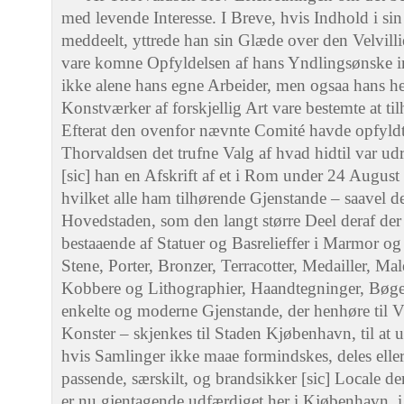
med levende Interesse. I Breve, hvis Indhold i sin
meddeelt, yttrede han sin Glæde over den Velvi
vare komne Opfyldelsen af hans Yndlingsønske i
ikke alene hans egne Arbeider, men ogsaa hans hel
Konstværker af forskjellig Art vare bestemte at 
Efterat den ovenfor nævnte Comité havde opfyldt 
Thorvaldsen det trufne Valg af hvad hidtil var ud
[sic] han en Afskrift af et i Rom under 24 Augus
hvilket alle ham tilhørende Gjenstande – saavel de 
Hovedstaden, som den langt større Deel deraf der
bestaaende af Statuer og Basrelieffer i Marmor og 
Stene, Porter, Bronzer, Terracotter, Medailler, Mal
Kobbere og Lithographier, Haandtegninger, Bøger
enkelte og moderne Gjenstande, der henhøre til 
Konster – skjenkes til Staden Kjøbenhavn, til at 
hvis Samlinger ikke maae formindskes, deles eller
passende, særskilt, og brandsikker [sic] Locale der
er nu gjentagende udfærdiget her i Kjøbenhavn,