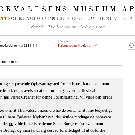
ORVALDSENS MUSEUM A
NTS
CHRONOLOGY
PERSONS
SUBJECTS
RELATED A
Search
The Documents Year by Year
e
Recipient
agelig ultimo maj 1838
[
+
]
Københavns Magistrat
[
+
]
at the moment.
iebringe et passende Opbevaringssted for de Kunstskatte, som man
ædreneland, saavelsom at en Forening, hvori de fleste af
 har været Organet for denne Foranstaltning, vil være den ærede
ttes om, at Thorvaldsen nærmere havde bestemt, at hine betydelige
e til hans Fødestad Kiøbenhavn, der skulde modtage og opbevare
at det
nu
vilde blive især denne Stads Borgere, fra hvem man i
e Bidrag, og man fandt sig derved foranlediget til at opfordre