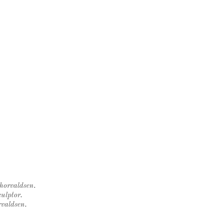
Thorvaldsen.
ulptor.
rvaldsen.