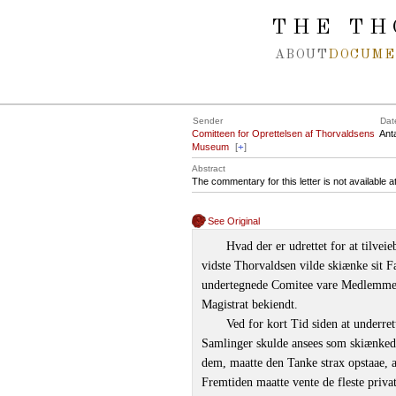
Spring navigation over
THE TH
ABOUT
DOCUME
Sender
Dat
Comitteen for Oprettelsen af Thorvaldsens
Ant
Museum
[
+
]
Abstract
The commentary for this letter is not available 
See Original
Hvad der er udrettet for at tilve
vidste Thorvaldsen vilde skiænke sit F
undertegnede Comitee vare Medlemmer,
Magistrat bekiendt.
Ved for kort Tid siden at underre
Samlinger skulde ansees som skiænked
dem, maatte den Tanke strax opstaae, 
Fremtiden maatte vente de fleste privat