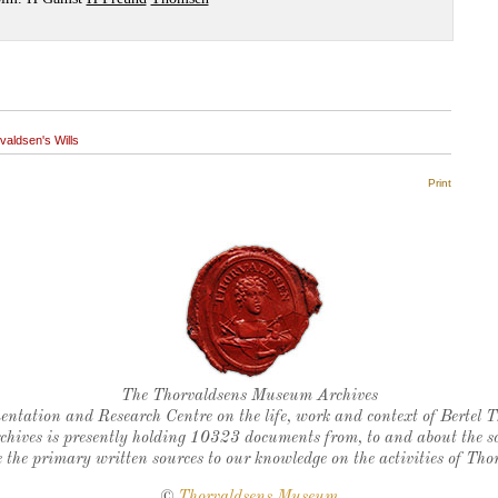
valdsen's Wills
Print
Thorvaldsen's seal
The Thorvaldsens Museum Archives
ntation and Research Centre on the life, work and context of Bertel 
chives is presently holding 10323 documents from, to and about the sc
 the primary written sources to our knowledge on the activities of Tho
©
Thorvaldsens Museum