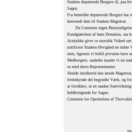
Stadens deputerede Borgere til, paa h
Sagen.
Fra bemeldte deputerede Borgere har 
henvendt dem til Stadens Magistrat.
Da Comiteen ingen Bemyndigelse ha
Kundgiørelsen af hans Donation, saa ku
Actstykke giver os moralsk Vished om
notificere Stadens Øvrighed en sidste 
men, ligesom vi hidtil privatim have s
Medborgere, saaledes maatte vi nu især
os med deres Repræsentanter.
Skulde imidlertid den ærede Magistrat,
fremskynde det begyndte Værk, og fore
at forsikkre, at en saadan Samvirkning 
heldbringende for Sagen.
Comiteen for Oprettelsen af Thorvald
Ho