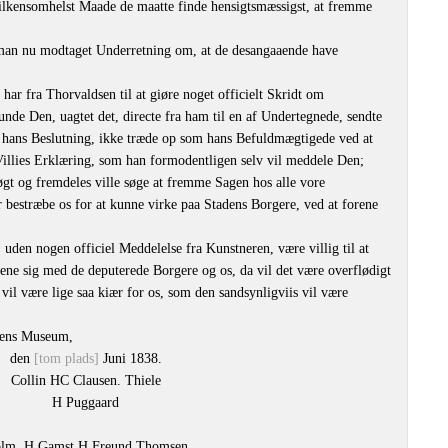
vilkensomhelst Maade de maatte finde hensigtsmæssigst, at fremme
man nu modtaget Underretning om, at de desangaaende have
r fra Thorvaldsen til at giøre noget officielt Skridt om
nde Den, uagtet det, directe fra ham til en af Undertegnede, sendte
 hans Beslutning, ikke træde op som hans Befuldmægtigede ved at
Villies Erklæring, som han formodentligen selv vil meddele Den;
øgt og fremdeles ville søge at fremme Sagen hos alle vore
 bestræbe os for at kunne virke paa Stadens Borgere, ved at forene
 uden nogen officiel Meddelelse fra Kunstneren, være villig til at
ne sig med de deputerede Borgere og os, da vil det være overflødigt
vil være lige saa kiær for os, som den sandsynligviis vil være
sens Museum,
den
[tom plads]
Juni 1838.
Collin HC Clausen. Thiele
H Puggaard
lm. H Gamst
H Freund
Thomsen