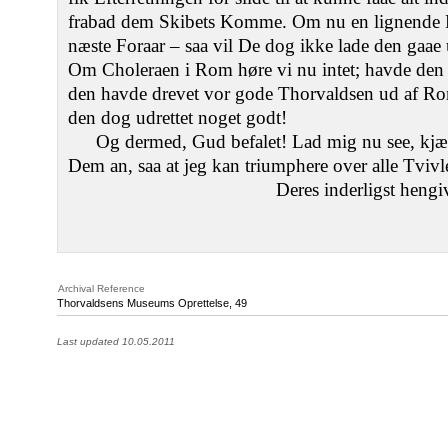
frabad dem Skibets Komme. Om nu en lignende L
næste Foraar – saa vil De dog ikke lade den gaae 
Om Choleraen i Rom høre vi nu intet; havde den 
den havde drevet vor gode Thorvaldsen ud af Ro
den dog udrettet noget godt!
Og dermed, Gud befalet! Lad mig nu see, kjære
Dem an, saa at jeg kan triumphere over alle Tvivl
Deres inderligst hengi
Archival Reference
Thorvaldsens Museums Oprettelse, 49
Last updated 10.05.2011