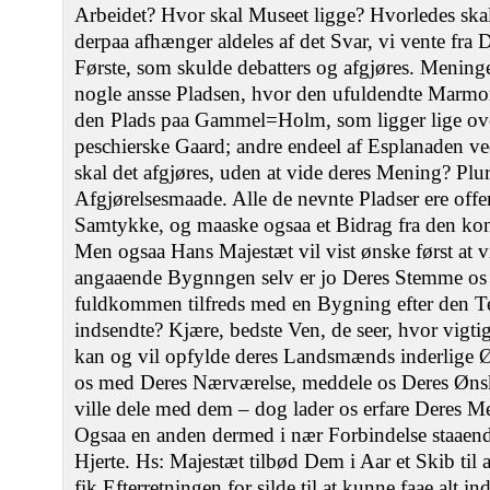
Arbeidet? Hvor skal Museet ligge? Hvorledes skal
derpaa afhænger aldeles af det Svar, vi vente fra 
Første, som skulde debatters og afgjøres. Meninge
nogle ansse Pladsen, hvor den ufuldendte Marmork
den Plads paa Gammel=Holm, som ligger lige ove
peschierske Gaard; andre endeel af Esplanaden 
skal det afgjøres, uden at vide deres Mening? Plura
Afgjørelsesmaade. Alle de nevnte Pladser ere offe
Samtykke, og maaske ogsaa et Bidrag fra den kon
Men ogsaa Hans Majestæt vil vist ønske først at
angaaende Bygnngen selv er jo Deres Stemme os 
fuldkommen tilfreds med en Bygning efter den T
indsendte? Kjære, bedste Ven, de seer, hvor vigtig
kan og vil opfylde deres Landsmænds inderlige Ø
os med Deres Nærværelse, meddele os Deres Ønsk
ville dele med dem – dog lader os erfare Deres M
Ogsaa en anden dermed i nær Forbindelse staaen
Hjerte. Hs: Majestæt tilbød Dem i Aar et Skib til a
fik Efterretningen for silde til at kunne faae alt i