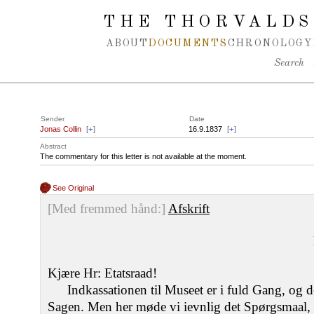
Spring navigation over
THE THORVALDS
ABOUT
DOCUMENTS
CHRONOLOGY
Search
Sender
Date
Jonas Collin
[
+
]
16.9.1837
[
+
]
Abstract
The commentary for this letter is not available at the moment.
See Original
[Med fremmed hånd:]
Afskrift
Kjære Hr: Etatsraad!
Indkassationen til Museet er i fuld Gang, og d
Sagen. Men her møde vi ievnlig det Spørgsmaal, 