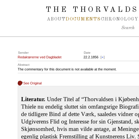
Spring navigation over
THE THORVALDS
ABOUT
DOCUMENTS
CHRONOLOGY
Search
Sender
Date
Redaktørerne ved Dagbladet
22.2.1856
[
+
]
Abstract
The commentary for this document is not available at the moment.
See Original
Literatur.
Under Titel af “Thorvaldsen i Kjøbenh
Thiele nu endelig sluttet sin omfangsrige Biogra
de tidligere Bind af dette Værk, saaledes vidner o
Udgiverens Flid og Interesse for sin Gjenstand,
Skjønsomhed, hvis man vilde antage, at Meninge
egenlig plastisk Fremstilling af Kunstnerens Liv. 