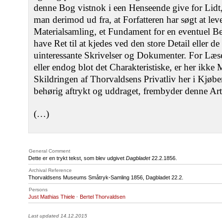
denne Bog vistnok i een Henseende give for Lidt,
man derimod ud fra, at Forfatteren har søgt at le
Materialsamling, et Fundament for en eventuel Be
have Ret til at kjedes ved den store Detail eller 
uinteressante Skrivelser og Dokumenter. For Læs
eller endog blot det Charakteristiske, er her ikke
Skildringen af Thorvaldsens Privatliv her i Kjøb
behørig aftrykt og uddraget, frembyder denne Art 
(…)
General Comment
Dette er en trykt tekst, som blev udgivet
Dagbladet
22.2.1856.
Archival Reference
Thorvaldsens Museums Småtryk-Samling 1856, Dagbladet 22.2.
Persons
Just Mathias Thiele
·
Bertel Thorvaldsen
Last updated 14.12.2015