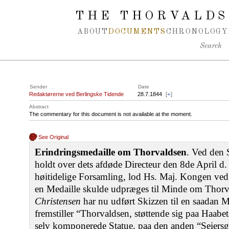
Spring navigation over
THE THORVALDS
ABOUT
DOCUMENTS
CHRONOLOGY
Search
Sender
Date
Redaktørerne ved Berlingske Tidende
28.7.1844
[
+
]
Abstract
The commentary for this document is not available at the moment.
See Original
Erindringsmedaille om Thorvaldsen
. Ved den 
holdt over dets afdøde Directeur den 8de April d.
høitidelige Forsamling, lod Hs. Maj. Kongen ved 
en Medaille skulde udpræges til Minde om Thorv
Christensen
har nu udført Skizzen til en saadan M
fremstiller “Thorvaldsen, støttende sig paa Haabe
selv komponerede Statue, paa den anden “Seiersg