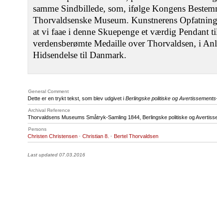
samme Sindbillede, som, ifølge Kongens Bestemm
Thorvaldsenske Museum. Kunstnerens Opfatning a
at vi faae i denne Skuepenge et værdig Pendant ti
verdensberømte Medaille over Thorvaldsen, i Anl
Hidsendelse til Danmark.
General Comment
Dette er en trykt tekst, som blev udgivet i
Berlingske politiske og Avertissements
Archival Reference
Thorvaldsens Museums Småtryk-Samling 1844, Berlingske politiske og Avertiss
Persons
Christen Christensen
·
Christian 8.
·
Bertel Thorvaldsen
Last updated 07.03.2016