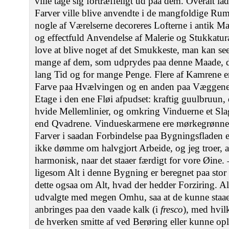
ville tage sig fortræffeligt ud paa dem. Overalt lad
Farver ville blive anvendte i de mangfoldige Rum,
nogle af Værelserne decoreres Lofterne i antik 
og effectfuld Anvendelse af Malerie og Stukkatura[
love at blive noget af det Smukkeste, man kan se
mange af dem, som udprydes paa denne Maade, da
lang Tid og for mange Penge. Flere af Kamrene 
Farve paa Hvælvingen og en anden paa Væggene.
Etage i den ene Fløi afpudset: kraftig guulbruun,
hvide Mellemlinier, og omkring Vinduerne et Sla
end Qvadrene. Vindueskarmene ere mørkegrønne
Farver i saadan Forbindelse paa Bygningsfladen 
ikke dømme om halvgjort Arbeide, og jeg troer, at
harmonisk, naar det staaer færdigt for vore Øine
ligesom Alt i denne Bygning er beregnet paa stor
dette ogsaa om Alt, hvad der hedder Forziring. Al
udvalgte med megen Omhu, saa at de kunne staae 
anbringes paa den vaade kalk (i
fresco
), med hvilk
de hverken smitte af ved Berøring eller kunne o