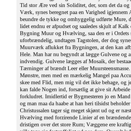
Tid stor Ære ved sin Soliditet, der, som det da og 
Værk, synes beregnet paa en Varighed igjennem 
beundre de tykke og omhyggelig udførte Mure, d
lidet endnu er afpudset og saaledes skjult af Kalk
Bygning Muur og Hvælving, saa den er i Ordets 
uforbrændelig, undtagen Tagstolen, der dog synes
Muurværk aflukket fra Bygningen, at den kan af
Hele. Man har nu begyndt at lægge Gulvene og
indvendig. Gulvene lægges af Mosaik, der bestaaer
Tærninger af brændt Leer eller Muursteensmasse. 
Mønstre, men med en mærkelig Mangel paa Accurat
skee med Flid, men mig vil det ikke behage, og je
kan falde Nogen ind, forsætlig at give sit Arbeid
forkludret. Imidlertid er Bygmesteren jo en Mand
og man maa da haabe at han heri tilsidst beholder
Christussalen tager sig meget skjønt ud og er næs
Hvælving med forzirende Linier af en brændende b
dristigen over det store Rum; Væggene ere krafti