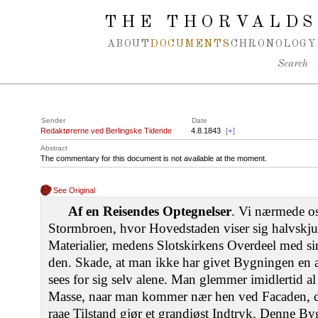
Spring navigation over
THE THORVALDS
ABOUT
DOCUMENTS
CHRONOLOGY
Search
Sender
Date
Redaktørerne ved Berlingske Tidende
4.8.1843
[
+
]
Abstract
The commentary for this document is not available at the moment.
See Original
Af en Reisendes Optegnelser
. Vi nærmede o
Stormbroen, hvor Hovedstaden viser sig halvskju
Materialier, medens Slotskirkens Overdeel med s
den. Skade, at man ikke har givet Bygningen en
sees for sig selv alene. Man glemmer imidlertid 
Masse, naar man kommer nær hen ved Facaden, d
raae Tilstand gjør et grandiøst Indtryk. Denne B