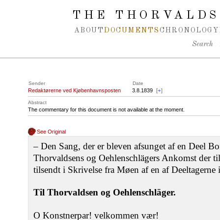
Spring navigation over
THE THORVALDS
ABOUT
DOCUMENTS
CHRONOLOGY
Search
Sender
Date
Redaktørerne ved Kjøbenhavnsposten
3.8.1839
[
+
]
Abstract
The commentary for this document is not available at the moment.
See Original
‒ Den Sang, der er bleven afsunget af en Deel Bo
Thorvaldsens og Oehlenschlägers Ankomst der ti
tilsendt i Skrivelse fra Møen af en af Deeltagerne 
Til Thorvaldsen og Oehlenschläger.
O Konstnerpar! velkommen vær!