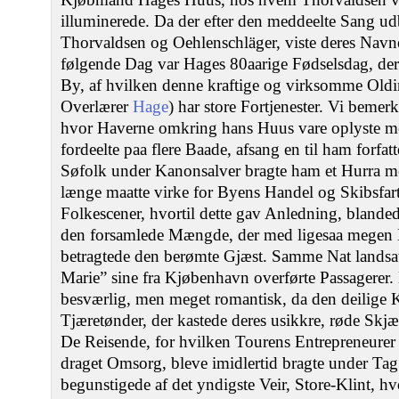
illuminerede. Da der efter den meddeelte Sang udb
Thorvaldsen og Oehlenschläger, viste deres Navne
følgende Dag var Hages 80aarige Fødselsdag, der 
By, af hvilken denne kraftige og virksomme Oldin
Overlærer
Hage
) har store Fortjenester. Vi bemer
hvor Haverne omkring hans Huus vare oplyste m
fordeelte paa flere Baade, afsang en til ham forfat
Søfolk under Kanonsalver bragte ham et Hurra m
længe maatte virke for Byens Handel og Skibsfart
Folkescener, hvortil dette gav Anledning, bland
den forsamlede Mængde, der med ligesaa megen 
betragtede den berømte Gjæst. Samme Nat lands
Marie” sine fra Kjøbenhavn overførte Passagerer
besværlig, men meget romantisk, da den deilige 
Tjæretønder, der kastede deres usikkre, røde Skj
De Reisende, for hvilken Tourens Entrepreneure
draget Omsorg, bleve imidlertid bragte under Tag
begunstigede af det yndigste Veir, Store-Klint, 