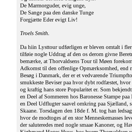
De Marmorguder, evig unge,
De Sange paa den danske Tunge
Forgjætte Eder evigt Liv!
Troels Smith.
Da hiin Lysttour udførligen er bleven omtalt i fler
tilføie nogle Uddrag af den os derom givne Beret
bemærke, at Thorvaldsens Tour til Møen forekomm
Adkomst til den offenlige Opmærksomhed, end 
Besøg i Danmark, der er et vedvarende Triumpfto
smukkeste Beviser paa hvor dybt rodfæstet, hvor v
og kraftig hans store Popularitet er. Som bekjend
en Deel af Sommeren hos Baronesse Stampe paa N
en Deel Udflugter saavel omkring paa Sjælland,
Skaane. Torsdagen den 18de f. M. tog han ledsage
hvor de modtoges af en stor Menneskemasses leve
der saluteredes med nogle smaae Kanoner, og H
Kjøbmand Hages Huus, hos hvem Thorvaldsen var 