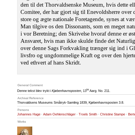
den til det Thorvaldsenske Museum, hvis dette ell
Comitee, der har gjort sig til Enevoldsherre over 
store og ægte nationale Foretagende, synes at være
Man tilgive os den Dissonants, som en meget nat
i vor Beretning; den Skrivelse hvoraf denne er øst
Ansvaret, hvis man ikke skulde finde det Naturligt
over denne Sags Forkvakling trænger sig ind i 
livsfro og ungdommelige Kraft og over den hjert
ved ethvert af hans Skridt.
General Comment
te
Denne tekst blev trykt i
Kjøbenhavnsposten
, 13
Aarg. No. 211.
Archival Reference
Thorvaldsens Museums Småtryk-Samling 1839, Kjøbenhavnsposten 3.8.
Persons
Johannes Hage
·
Adam Oehlenschläger
·
Troels Smith
·
Christine Stampe
·
Bert
Works