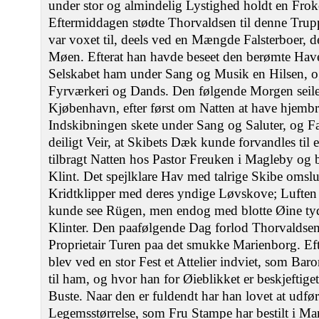
under stor og almindelig Lystighed holdt en Fro
Eftermiddagen stødte Thorvaldsen til denne Trupp
var voxet til, deels ved en Mængde Falsterboer, de
Møen. Efterat han havde beseet den berømte Have
Selskabet ham under Sang og Musik en Hilsen, 
Fyrværkeri og Dands. Den følgende Morgen seiled
Kjøbenhavn, efter først om Natten at have hjembr
Indskibningen skete under Sang og Saluter, og Fa
deiligt Veir, at Skibets Dæk kunde forvandles til
tilbragt Natten hos Pastor Freuken i Magleby og 
Klint. Det spejlklare Hav med talrige Skibe omslu
Kridtklipper med deres yndige Løvskove; Luften v
kunde see Rügen, men endog med blotte Øine tyde
Klinter. Den paafølgende Dag forlod Thorvaldsen
Proprietair Turen paa det smukke Marienborg. Ef
blev ved en stor Fest et Attelier indviet, som Bar
til ham, og hvor han for Øieblikket er beskjeftig
Buste. Naar den er fuldendt har han lovet at udfør
Legemsstørrelse, som Fru Stampe har bestilt i Ma