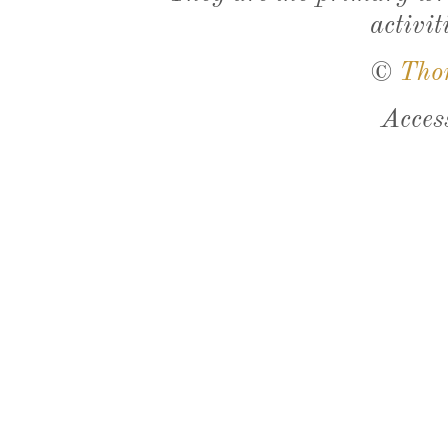
activit
©
Tho
Acces