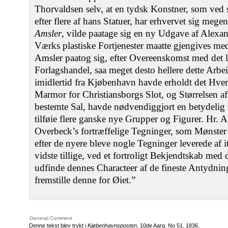
Thorvaldsen selv, at en tydsk Konstner, som ved s
efter flere af hans Statuer, har erhvervet sig me
Amsler
, vilde paatage sig en ny Udgave af Alexan
Værks plastiske Fortjenester maatte gjengives med
Amsler paatog sig, efter Overeenskomst med det lite
Forlagshandel, saa meget desto hellere dette Arb
imidlertid fra Kjøbenhavn havde erholdt det Hverv,
Marmor for Christiansborgs Slot, og Størrelsen a
bestemte Sal, havde nødvendiggjort en betydelig 
tilføie flere ganske nye Grupper og Figurer. Hr. A
Overbeck’s fortræffelige Tegninger, som Mønster
efter de nyere bleve nogle Tegninger leverede af 
vidste tillige, ved et fortroligt Bekjendtskab med 
udfinde dennes Characteer af de fineste Antydnin
fremstille denne for Øiet.”
General Comment
Denne tekst blev trykt i
Kjøbenhavnsposten
, 10de Aarg. No 51. 1836.