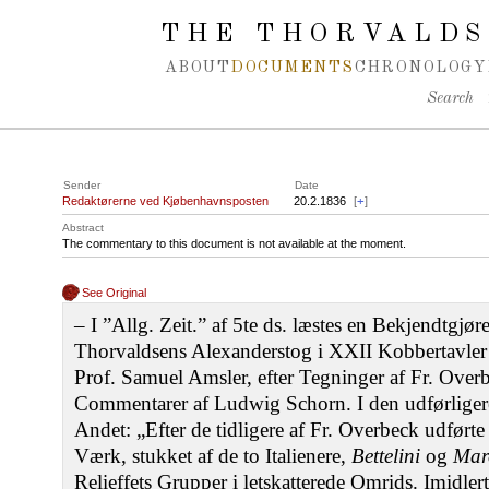
Spring navigation over
THE THORVALDS
ABOUT
DOCUMENTS
CHRONOLOGY
Search
Sender
Date
Redaktørerne ved Kjøbenhavnsposten
20.2.1836
[
+
]
Abstract
The commentary to this document is not available at the moment.
See Original
‒ I ”Allg. Zeit.” af 5te ds. læstes en Bekjendtgjø
Thorvaldsens Alexanderstog i XXII Kobbertavler i
Prof. Samuel Amsler, efter Tegninger af Fr. Ove
Commentarer af Ludwig Schorn. I den udførliger
Andet: „Efter de tidligere af Fr. Overbeck udført
Værk, stukket af de to Italienere,
Bettelini
og
Marc
Relieffets Grupper i letskatterede Omrids. Imidler