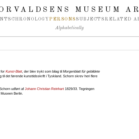
ORVALDSENS MUSEUM A
NTS
CHRONOLOGY
PERSONS
SUBJECTS
RELATED A
Alphabetically
 for
Kunst-Blatt
, der blev trykt som bilag til
Morgenblatt für gebildete
g til det førende kunsttidsskrift i Tyskland. Schorn skrev heri flere
f Schorn udført af
Johann Christian Reinhart
1829/33. Tegningen
e Museen Berlin.