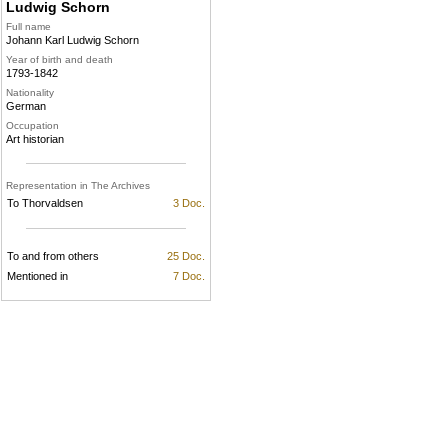
Ludwig Schorn
Full name
Johann Karl Ludwig Schorn
Year of birth and death
1793-1842
Nationality
German
Occupation
Art historian
Representation in The Archives
To Thorvaldsen
3 Doc.
To and from others
25 Doc.
Mentioned in
7 Doc.