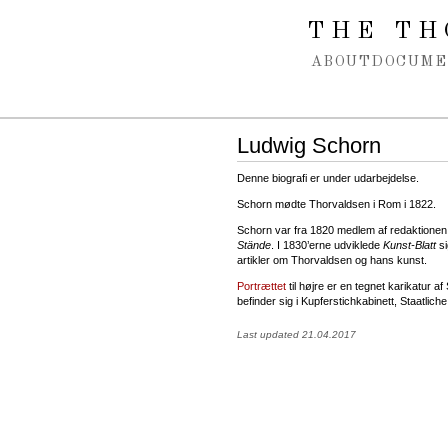
Spring navigation over
THE TH
ABOUT
DOCUME
Ludwig Schorn
Denne biografi er under udarbejdelse.
Schorn mødte Thorvaldsen i Rom i 1822.
Schorn var fra 1820 medlem af redaktionen
Stände
. I 1830’erne udviklede
Kunst-Blatt
si
artikler om Thorvaldsen og hans kunst.
Portrættet
til højre er en tegnet karikatur a
befinder sig i Kupferstichkabinett, Staatlich
Last updated 21.04.2017