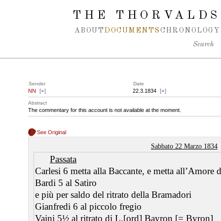
Spring navigation over
THE THORVALDS
ABOUT
DOCUMENTS
CHRONOLOGY
Search
Sender
Date
NN
[
+
]
22.3.1834
[
+
]
Abstract
The commentary for this account is not available at the moment.
See Original
Sabbato 22 Marzo 1834
Passata
Carlesi 6 metta alla Baccante, e metta all’Amore da
Bardi 5 al Satiro
e più per saldo del ritrato della Bramadori
Gianfredi 6 al piccolo fregio
Vaini 5½ al ritrato di L.[ord] Bayron [= Byron]