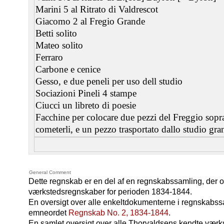
Marini 5 al Ritrato di Valdrescot
Giacomo 2 al Fregio Grande
Betti solito
Mateo solito
Ferraro
Carbone e cenice
Gesso, e due peneli per uso dell studio
Sociazioni Pineli 4 stampe
Ciucci un libreto di poesie
Facchine per colocare due pezzi del Freggio sopra 
cometerli, e un pezzo trasportato dallo studio gra
General Comment
Dette regnskab er en del af en regnskabssamling, der 
værkstedsregnskaber for perioden 1834-1844.
En oversigt over alle enkeltdokumenterne i regnskabss
emneordet
Regnskab No. 2, 1834-1844
.
En samlet oversigt over alle Thorvaldsens kendte værk