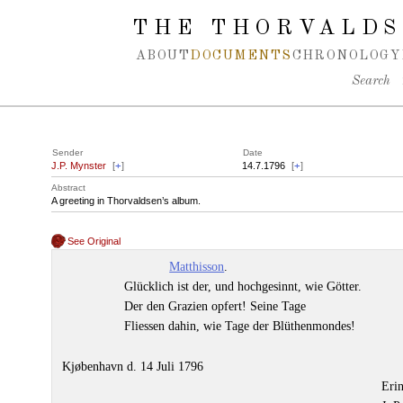
Spring navigation over
THE THORVALDS
ABOUT
DOCUMENTS
CHRONOLOGY
Search
Sender
Date
J.P. Mynster
[
+
]
14.7.1796
[
+
]
Abstract
A greeting in Thorvaldsen’s album.
See Original
Matthisson
.
Glücklich ist der, und hochgesinnt, wie Götter.
Der den Grazien opfert! Seine Tage
Fliessen dahin, wie Tage der Blüthenmondes!
Kjøbenhavn d. 14 Juli 1796
Erin