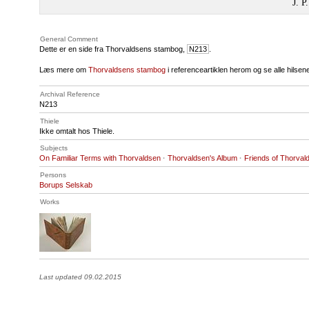
J. P
General Comment
Dette er en side fra Thorvaldsens stambog,
N213
.
Læs mere om
Thorvaldsens stambog
i referenceartiklen herom og se alle hilse
Archival Reference
N213
Thiele
Ikke omtalt hos Thiele.
Subjects
On Familiar Terms with Thorvaldsen
·
Thorvaldsen's Album
·
Friends of Thorval
Persons
Borups Selskab
Works
Last updated 09.02.2015