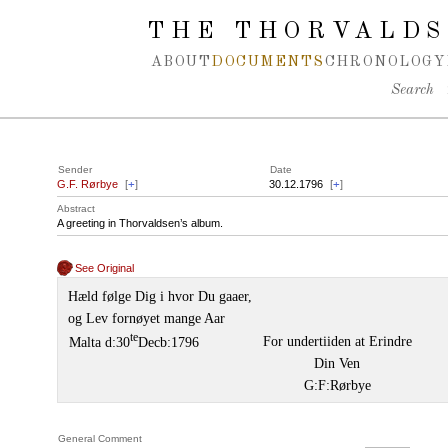
Spring navigation over
THE THORVALDS
ABOUT
DOCUMENTS
CHRONOLOGY
Search
Sender
Date
G.F. Rørbye
[
+
]
30.12.1796
[
+
]
Abstract
A greeting in Thorvaldsen’s album.
See Original
Hæld følge Dig i hvor Du gaaer,
og Lev fornøyet mange Aar
te
For undertiiden at Erindre
Malta d:30
Decb:1796
Din Ven
G:F:Rørbye
General Comment