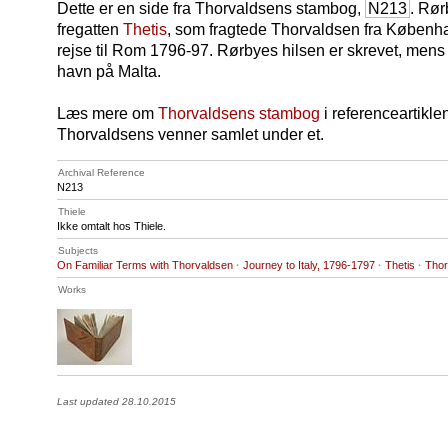
Dette er en side fra Thorvaldsens stambog,
N213
. Rør
fregatten
Thetis
, som fragtede Thorvaldsen fra Københa
rejse til Rom 1796-97. Rørbyes hilsen er skrevet, mens fr
havn på Malta.
Læs mere om
Thorvaldsens stambog
i referenceartikle
Thorvaldsens venner samlet under et.
Archival Reference
N213
Thiele
Ikke omtalt hos Thiele.
Subjects
On Familiar Terms with Thorvaldsen
·
Journey to Italy, 1796-1797
·
Thetis
·
Thor
Works
Last updated 28.10.2015