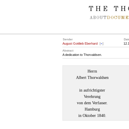
Spring navigation over
THE TH
ABOUT
DOCUME
Sender
Dat
August Gottlieb Eberhard
[
+
]
12.
Abstract
A dedication to Thorvaldsen.
Herrn
Albert Thorwaldsen
in aufrichtigster
Verehrung
von dem Verfasser.
Hamburg
in Oktober 1840.