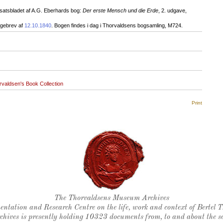
satsbladet af A.G. Eberhards bog:
Der erste Mensch und die Erde
, 2. udgave,
lgebrev af
12.10.1840
. Bogen findes i dag i Thorvaldsens bogsamling, M724.
rvaldsen's Book Collection
Print
Thorvaldsen's seal
The Thorvaldsens Museum Archives
ntation and Research Centre on the life, work and context of Bertel 
chives is presently holding 10323 documents from, to and about the sc