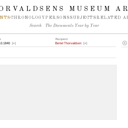
ORVALDSENS MUSEUM A
NTS
CHRONOLOGY
PERSONS
SUBJECTS
RELATED A
Search
The Documents Year by Year
e
Recipient
10.1840
[
+
]
Bertel Thorvaldsen
[
+
]