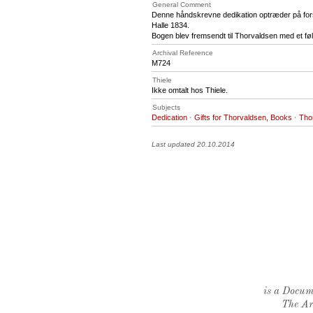
General Comment
Denne håndskrevne dedikation optræder på for
Halle 1834.
Bogen blev fremsendt til Thorvaldsen med et fø
Archival Reference
M724
Thiele
Ikke omtalt hos Thiele.
Subjects
Dedication
·
Gifts for Thorvaldsen, Books
·
Tho
Last updated 20.10.2014
is a Docume
The Ar